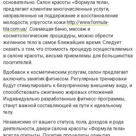
основательно. Салон красоты «Формула тела»,
предлагает клиентам многочисленные услуги,
направленные на поддержание и восстановление
молодости, упругости кожи
http://www.formula-
tila.com.ua/
. Совмещая баню, массаж и
косметологические процедуры, можно обрести
желанное тело в самое ближайшее время. Следует
сказать о том, что стоимость процедур осуществляемых
в салоне красоты, весьма приемлемы для большинства
посетителей.
Вдобавок к косметическим услугам, салон предлагает
включить занятия фитнесом. Регулярные тренировки
будут стимулировать к безупречному внешнему виду, и
способствовать сжиганию жировых отложений.
Индивидуально разработанные фитнесс-программы,
станут важной составляющей на пути к идеальному
телу.
Независимо от вашего статуса, пола, доходов и рода
деятельности, двери салона красоты «Формула тела»
всегда открыты. Посетив процедуры один раз,