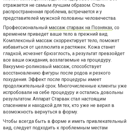
отражается не самым лучшим образом. Столь
распространенная проблема, встречается и у
представителей мужской половины человечества.
Профессиональный
массаж старвак на Позняках
, со
временем приведет ваше тело в прежний вид.
Комплексный массаж скорректирует тело, поможет
избавиться от целлюлита и растяжек. Кожа станет
гладкой, исчезнет брюзглость, а результат превзойдет
все ваши ожидания, возлагаемые на процедуру.
Вакуумно-роликовый массаж, способствует
восстановлению фигуры после родов и резкого
похудения. Эффект после процедуры имеет
продолжительный срок. Многочисленные клиенты уже
испробовали на себе процедуру и остались довольны
результатом. Аппарат Старвак стал настоящим
спасением и находкой для тех, кто уже не верил в
возможность вернуться в форму.
Чтобы всегда быть в форме и иметь привлекательный
вид, следует подходить к проблемным местам