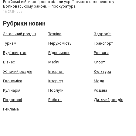
Російські військові розстріляли українського полоненого у
Волноваському районі, — прокуратура
16:27,
Вчора
Рубрики новин
Загальний розділ
Техніка
Здоров'я
Туризм
Нерухомість
Транспорт
Будівництво
Відпочинок
Розваги
Бізнес
Меблі
Спорт
Жіночий розділ
Інтернет
Культура
Економіка
Інтер'єр
Мода
Кулінарія
Послуги
Родина
Подорожі
Робота
Дитячий розділ
Реклама