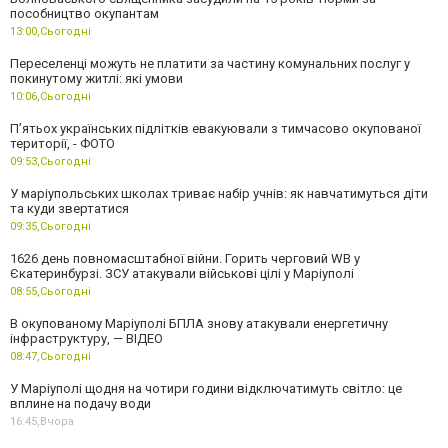
пособництво окупантам
13:00,
Сьогодні
Переселенці можуть не платити за частину комунальних послуг у
покинутому житлі: які умови
10:06,
Сьогодні
П’ятьох українських підлітків евакуювали з тимчасово окупованої
території, - ФОТО
09:53,
Сьогодні
У маріупольських школах триває набір учнів: як навчатимуться діти
та куди звертатися
09:35,
Сьогодні
1626 день повномасштабної війни. Горить черговий WB у
Єкатеринбурзі. ЗСУ атакували військові цілі у Маріуполі
08:55,
Сьогодні
В окупованому Маріуполі БПЛА знову атакували енергетичну
інфраструктуру, — ВІДЕО
08:47,
Сьогодні
У Маріуполі щодня на чотири години відключатимуть світло: це
вплине на подачу води
16:45,
Вчора