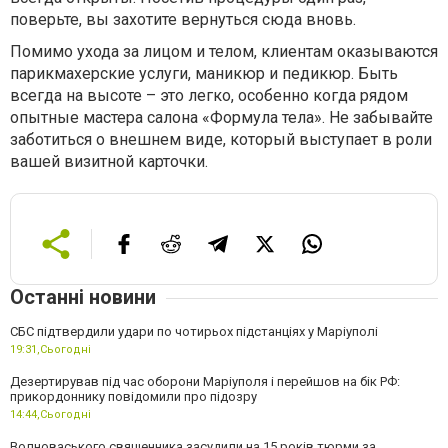
поверьте, вы захотите вернуться сюда вновь.
Помимо ухода за лицом и телом, клиентам оказываются
парикмахерские услуги, маникюр и педикюр. Быть
всегда на высоте – это легко, особенно когда рядом
опытные мастера салона «Формула тела». Не забывайте
заботиться о внешнем виде, который выступает в роли
вашей визитной карточки.
Останні новини
СБС підтвердили удари по чотирьох підстанціях у Маріуполі
19:31,
Сьогодні
Дезертирував під час оборони Маріуполя і перейшов на бік РФ:
прикордоннику повідомили про підозру
14:44,
Сьогодні
Волноваського священника засудили на 15 років тюрми за