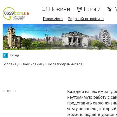
Новини
Блоги
Голос міста
Редакційна політика
П
Погода
Головна
Бізнес новини
Школа программистов
Інтернет
Каждый из нас имеет дос
неутомимую работу с сай
представить свою жизнь.
чем у человека, которы
желаете поднять уровень