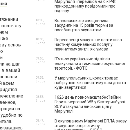
Вчора
Маріуполя і перейшов на бік РФ:
ния
прикордоннику повідомили про
підозру
отяжении
13:00,
Волноваського священника
Вчора
ознать эту
засудили на 15 років тюрми за
пособництво окупантам
 нам
и же
10:06,
Переселенці можуть не платити за
Вчора
ову основ
частину комунальних послуг у
покинутому житлі: які умови
мо
ми
09:53,
П’ятьох українських підлітків
Вчора
ли на шаг
евакуювали з тимчасово окупованої
території, - ФОТО
я в вашей
 познали
09:35,
У маріупольських школах триває
Вчора
ей всем
набір учнів: як навчатимуться діти та
куди звертатися
придется
печатление
08:55,
1626 день повномасштабної війни.
Вчора
венное,
Горить черговий WB у Єкатеринбурзі.
ЗСУ атакували військові цілі у
трация на
Маріуполі
 удобно по
ителя.
08:47,
В окупованому Маріуполі БПЛА знову
Вчора
атакували енергетичну
связавшись