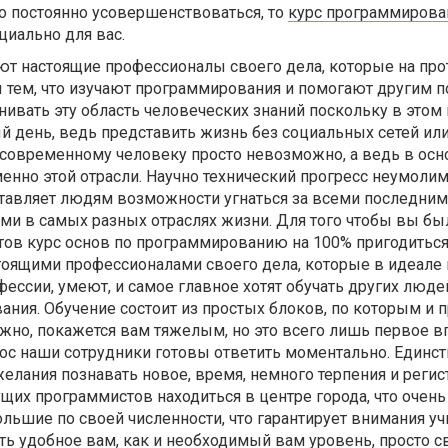
о постоянно усовершенствоваться, то
курс программирова
циально для вас.
ют настоящие профессионалы своего дела, которые на пр
 тем, что изучают программирования и помогают другим п
нивать эту область человеческих знаний поскольку в этом
й день, ведь представить жизнь без социальных сетей ил
 современному человеку просто невозможно, а ведь в осн
енно этой отрасли. Научно технический прогресс неумоли
ставляет людям возможности угнаться за всеми последни
ми в самых разных отраслях жизни. Для того чтобы вы бы
тов курс основ по программированию на 100% пригодитьс
стоящими профессионалами своего дела, которые в идеале
фессии, умеют, и самое главное хотят обучать других люд
ния. Обучение состоит из простых блоков, по которым и 
ожно, покажется вам тяжелым, но это всего лишь первое в
ос наши сотрудники готовы ответить моментально. Единст
 желания познавать новое, время, немного терпения и регис
щих программистов находиться в центре города, что очень
ольшие по своей численности, что гарантирует внимания уч
ь удобное вам, как и необходимый вам уровень, просто 