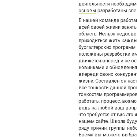
деятельности необходим
основы
разработаны спе
В нашей команде работа
всей своей жизни заняты
область. Нельзя недооце
приходиться жить кажды
бухгалтерских программ
положены разработки им
движется вперед и не о
новинками и обновления
впереди своих конкурен
жизни. Составлен он на
все тонкости данной про
тонкостям программирова
работать, процесс, возм
ведь на любой ваш вопр
что требуется от вас это
нашем сайте. Школа буду
ряду причин, группы неб
Время вы можете выбрат