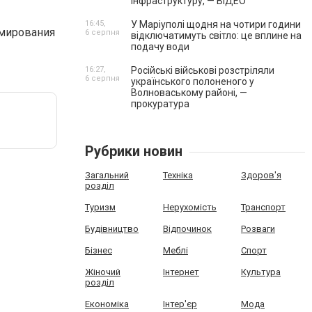
інфраструктуру, — ВІДЕО
16:45,
У Маріуполі щодня на чотири години
ммирования
6 серпня
відключатимуть світло: це вплине на
подачу води
16:27,
Російські військові розстріляли
6 серпня
українського полоненого у
Волноваському районі, —
прокуратура
Рубрики новин
Загальний
Техніка
Здоров'я
розділ
Туризм
Нерухомість
Транспорт
Будівництво
Відпочинок
Розваги
Бізнес
Меблі
Спорт
Жіночий
Інтернет
Культура
розділ
Економіка
Інтер'єр
Мода