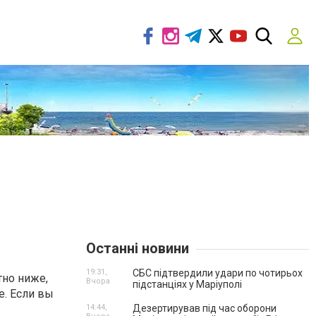
Останні новини
19:31,
СБС підтвердили удари по чотирьох
тно ниже,
Вчора
підстанціях у Маріуполі
е. Если вы
14:44,
Дезертирував під час оборони