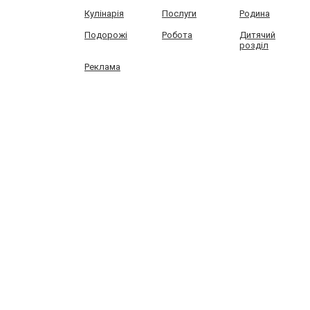
Кулінарія
Послуги
Родина
Подорожі
Робота
Дитячий
розділ
Реклама