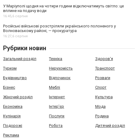
У Маріуполі щодня на чотири години відключатимуть світло: це
вплине на подачу води
16:45,
6 серпня
Російські військові розстріляли українського полоненого у
Волноваському районі, — прокуратура
16:27,
6 серпня
Рубрики новин
Загальний розділ
Техніка
Здоров'я
Туризм
Нерухомість
Транспорт
Будівництво
Відпочинок
Розваги
Бізнес
Меблі
Спорт
Жіночий розділ
Інтернет
Культура
Економіка
Інтер'єр
Мода
Кулінарія
Послуги
Родина
Подорожі
Робота
Дитячий розділ
Реклама