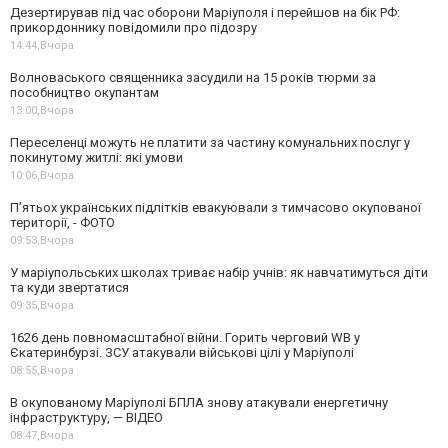
Дезертирував під час оборони Маріуполя і перейшов на бік РФ:
прикордоннику повідомили про підозру
14:44,
Вчора
Волноваського священника засудили на 15 років тюрми за
пособництво окупантам
13:00,
Вчора
Переселенці можуть не платити за частину комунальних послуг у
покинутому житлі: які умови
10:06,
Вчора
П’ятьох українських підлітків евакуювали з тимчасово окупованої
території, - ФОТО
09:53,
Вчора
У маріупольських школах триває набір учнів: як навчатимуться діти
та куди звертатися
09:35,
Вчора
1626 день повномасштабної війни. Горить черговий WB у
Єкатеринбурзі. ЗСУ атакували військові цілі у Маріуполі
08:55,
Вчора
В окупованому Маріуполі БПЛА знову атакували енергетичну
інфраструктуру, — ВІДЕО
08:47,
Вчора