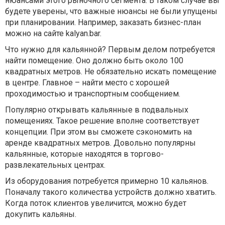
нюансами этого рыночного сегмента. В таком случае вы
будете уверены, что важные нюансы не были упущены
при планировании. Например, заказать бизнес-план
можно на сайте kalyan.bar.
Что нужно для кальянной? Первым делом потребуется
найти помещение. Оно должно быть около 100
квадратных метров. Не обязательно искать помещение
в центре. Главное – найти место с хорошей
проходимостью и транспортным сообщением.
Популярно открывать кальянные в подвальных
помещениях. Такое решение вполне соответствует
концепции. При этом вы сможете сэкономить на
аренде квадратных метров. Довольно популярны
кальянные, которые находятся в торгово-
развлекательных центрах.
Из оборудования потребуется примерно 10 кальянов.
Поначалу такого количества устройств должно хватить.
Когда поток клиентов увеличится, можно будет
докупить кальяны.