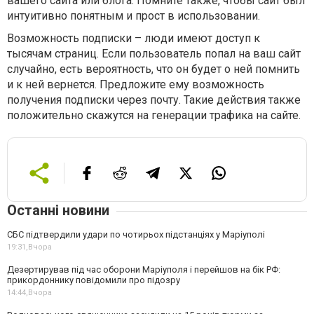
вашего сайта или блога. Помните также, чтобы сайт был
интуитивно понятным и прост в использовании.
Возможность подписки – люди имеют доступ к
тысячам страниц. Если пользователь попал на ваш сайт
случайно, есть вероятность, что он будет о ней помнить
и к ней вернется. Предложите ему возможность
получения подписки через почту. Такие действия также
положительно скажутся на генерации трафика на сайте.
Останні новини
СБС підтвердили удари по чотирьох підстанціях у Маріуполі
19:31,
Вчора
Дезертирував під час оборони Маріуполя і перейшов на бік РФ:
прикордоннику повідомили про підозру
14:44,
Вчора