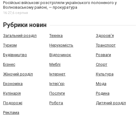
Російські військові розстріляли українського полоненого у
Волноваському районі, — прокуратура
16:27,
6 серпня
Рубрики новин
Загальний розділ
Техніка
Здоров'я
Туризм
Нерухомість
Транспорт
Будівництво
Відпочинок
Розваги
Бізнес
Меблі
Спорт
Жіночий розділ
Інтернет
Культура
Економіка
Інтер'єр
Мода
Кулінарія
Послуги
Родина
Подорожі
Робота
Дитячий розділ
Реклама