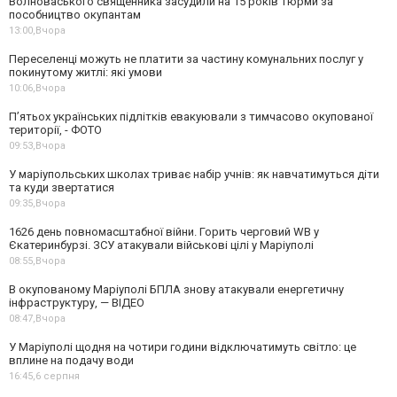
Волноваського священника засудили на 15 років тюрми за
пособництво окупантам
13:00,
Вчора
Переселенці можуть не платити за частину комунальних послуг у
покинутому житлі: які умови
10:06,
Вчора
П’ятьох українських підлітків евакуювали з тимчасово окупованої
території, - ФОТО
09:53,
Вчора
У маріупольських школах триває набір учнів: як навчатимуться діти
та куди звертатися
09:35,
Вчора
1626 день повномасштабної війни. Горить черговий WB у
Єкатеринбурзі. ЗСУ атакували військові цілі у Маріуполі
08:55,
Вчора
В окупованому Маріуполі БПЛА знову атакували енергетичну
інфраструктуру, — ВІДЕО
08:47,
Вчора
У Маріуполі щодня на чотири години відключатимуть світло: це
вплине на подачу води
16:45,
6 серпня