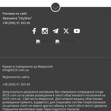
Реклама на сайті
Франшиза "CitySites"
+38 (096) 91 303 68
Віримо в повернення до Маріуполя
info@0629.com.ua
Журналисты сайта
+38 (096) 91 303 68
Допускається цитування матеріалів без отримання попередньої згоди
0629.com.ua за умови розміщення в тексті обов'язкового посилання на
0629.com.ua - Сайт міста Маріуполя. Для інтернет-видань обов'язкове
розміщення прямого, відкритого для пошукових систем гіперпосилання
на цитовані статті не нижче другого абзацу в тексті або в якості джерела.
Порушення виняткових прав переслідується Законом.