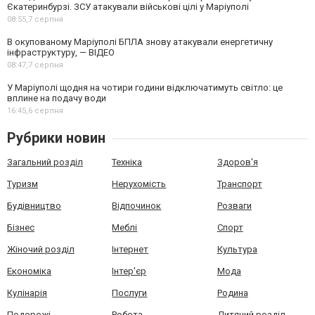
Єкатеринбурзі. ЗСУ атакували військові цілі у Маріуполі
08:55,
7 серпня
В окупованому Маріуполі БПЛА знову атакували енергетичну
інфраструктуру, — ВІДЕО
08:47,
7 серпня
У Маріуполі щодня на чотири години відключатимуть світло: це
вплине на подачу води
16:45,
6 серпня
Рубрики новин
Загальний розділ
Техніка
Здоров'я
Туризм
Нерухомість
Транспорт
Будівництво
Відпочинок
Розваги
Бізнес
Меблі
Спорт
Жіночий розділ
Інтернет
Культура
Економіка
Інтер'єр
Мода
Кулінарія
Послуги
Родина
Подорожі
Робота
Дитячий розділ