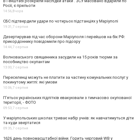
В Генштабі розкрили наслідки атаки . ЗСУ масовано вдарили по
Росії, є прильоти
14:56,
Вчора
СБС підтвердили удари по чотирьох підстанціях у Маріуполі
19:31,
7 серпня
Дезертирував під час оборони Маріуполя і перейшов на бік РФ:
прикордоннику повідомили про підозру
14:44,
7 серпня
Волноваського священника засудили на 15 років тюрми за
пособництво окупантам
13:00,
7 серпня
Переселенці можуть не платити за частину комунальних послуг у
покинутому житлі: які умови
10:06,
7 серпня
П’ятьох українських підлітків евакуювали з тимчасово окупованої
території, - ФОТО
09:53,
7 серпня
У маріупольських школах триває набір учнів: як навчатимуться діти
та куди звертатися
09:35,
7 серпня
1626 день повномасштабної війни. Горить черговий WB у