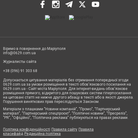
Віримо в повернення до Маріуполя
info@0629.com.ua
Журналисты сайта
+38 (096) 91 303 68
Допускається цитування матеріалів без отримання попередньої згоди
0629.com.ua за умови розміщення в тексті обов'язкового посилання на
0629.com.ua - Сайт міста Маріуполя. Для інтернет-видань обов'язкове
розміщення прямого, відкритого для пошукових систем гіперпосилання
на цитовані статті не нижче другого абзацу в тексті або в якості джерела.
Порушення виняткових прав переслідується Законом.
Матеріали з плашками "Новини компаній", "Промо", "Партнерський
матеріал", "Партнерський спецпроєкт", "Політичні новини", "Пресреліз",
"PR", "Офіційно", "Політична реклама" публікуються на правах реклами.
Політика конфіденційності
Правила сайту
Правила
класифайд
Редакційна політика