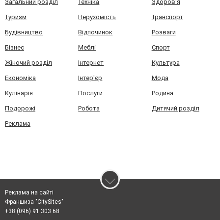
Загальний розділ
Техніка
Здоров'я
Туризм
Нерухомість
Транспорт
Будівництво
Відпочинок
Розваги
Бізнес
Меблі
Спорт
Жіночий розділ
Інтернет
Культура
Економіка
Інтер'єр
Мода
Кулінарія
Послуги
Родина
Подорожі
Робота
Дитячий розділ
Реклама
Реклама на сайті
Франшиза "CitySites"
+38 (096) 91 303 68