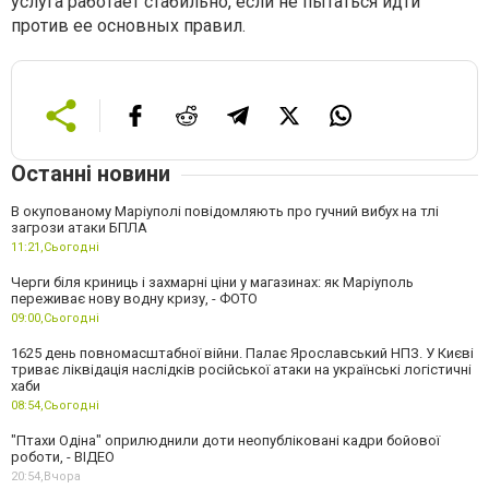
услуга работает стабильно, если не пытаться идти
против ее основных правил.
Останні новини
В окупованому Маріуполі повідомляють про гучний вибух на тлі
загрози атаки БПЛА
11:21,
Сьогодні
Черги біля криниць і захмарні ціни у магазинах: як Маріуполь
переживає нову водну кризу, - ФОТО
09:00,
Сьогодні
1625 день повномасштабної війни. Палає Ярославський НПЗ. У Києві
триває ліквідація наслідків російської атаки на українські логістичні
хаби
08:54,
Сьогодні
"Птахи Одіна" оприлюднили доти неопубліковані кадри бойової
роботи, - ВІДЕО
20:54,
Вчора