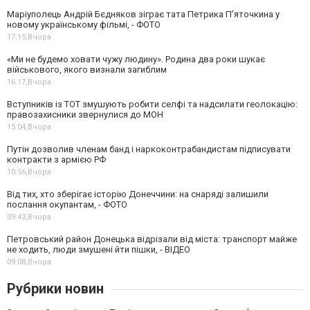
Маріуполець Андрій Бєдняков зіграє тата Петрика П’яточкина у
новому українському фільмі, - ФОТО
17:15,
Вчора
«Ми не будемо ховати чужу людину». Родина два роки шукає
військового, якого визнали загиблим
16:17,
Вчора
Вступників із ТОТ змушують робити селфі та надсилати геолокацію:
правозахисники звернулися до МОН
15:04,
Вчора
Путін дозволив членам банд і наркоконтрабандистам підписувати
контракти з армією РФ
10:56,
Вчора
Від тих, хто зберігає історію Донеччини: на снаряді залишили
послання окупантам, - ФОТО
09:43,
Вчора
Петровський район Донецька відрізали від міста: транспорт майже
не ходить, люди змушені йти пішки, - ВІДЕО
09:08,
Вчора
Рубрики новин