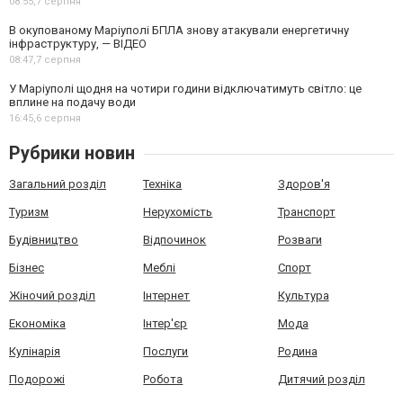
08:55,
7 серпня
В окупованому Маріуполі БПЛА знову атакували енергетичну
інфраструктуру, — ВІДЕО
08:47,
7 серпня
У Маріуполі щодня на чотири години відключатимуть світло: це
вплине на подачу води
16:45,
6 серпня
Рубрики новин
Загальний розділ
Техніка
Здоров'я
Туризм
Нерухомість
Транспорт
Будівництво
Відпочинок
Розваги
Бізнес
Меблі
Спорт
Жіночий розділ
Інтернет
Культура
Економіка
Інтер'єр
Мода
Кулінарія
Послуги
Родина
Подорожі
Робота
Дитячий розділ