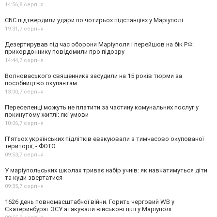
14:56,
8 серпня
СБС підтвердили удари по чотирьох підстанціях у Маріуполі
19:31,
7 серпня
Дезертирував під час оборони Маріуполя і перейшов на бік РФ:
прикордоннику повідомили про підозру
14:44,
7 серпня
Волноваського священника засудили на 15 років тюрми за
пособництво окупантам
13:00,
7 серпня
Переселенці можуть не платити за частину комунальних послуг у
покинутому житлі: які умови
10:06,
7 серпня
П’ятьох українських підлітків евакуювали з тимчасово окупованої
території, - ФОТО
09:53,
7 серпня
У маріупольських школах триває набір учнів: як навчатимуться діти
та куди звертатися
09:35,
7 серпня
1626 день повномасштабної війни. Горить черговий WB у
Єкатеринбурзі. ЗСУ атакували військові цілі у Маріуполі