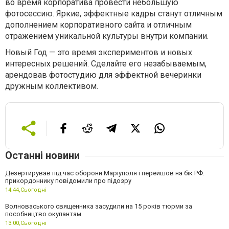
во время корпоратива провести небольшую
фотосессию. Яркие, эффектные кадры станут отличным
дополнением корпоративного сайта и отличным
отражением уникальной культуры внутри компании.
Новый Год — это время экспериментов и новых
интересных решений. Сделайте его незабываемым,
арендовав фотостудию для эффектной вечеринки
дружным коллективом.
Останні новини
Дезертирував під час оборони Маріуполя і перейшов на бік РФ:
прикордоннику повідомили про підозру
14:44,
Сьогодні
Волноваського священника засудили на 15 років тюрми за
пособництво окупантам
13:00,
Сьогодні