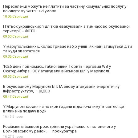
Переселенці можуть не платити за частину комунальних послуг у
покинутому житлі: які умови
10:06,
Сьогодні
П’ятьох українських підлітків евакуювали з тимчасово окупованої
території, - ФОТО
09:53,
Сьогодні
У маріупольських школах триває набір учнів: як навчатимуться діти
та куди звертатися
09:35,
Сьогодні
1626 день повномасштабної війни. Горить черговий WB у
Єкатеринбурзі. ЗСУ атакували військові цілі у Маріуполі
08:55,
Сьогодні
В окупованому Маріуполі БПЛА знову атакували енергетичну
інфраструктуру, — ВІДЕО
08:47,
Сьогодні
У Маріуполі щодня на чотири години відключатимуть світло: це
вплине на подачу води
16:45,
Вчора
Російські військові розстріляли українського полоненого у
Волноваському районі, — прокуратура
16:27,
Вчора