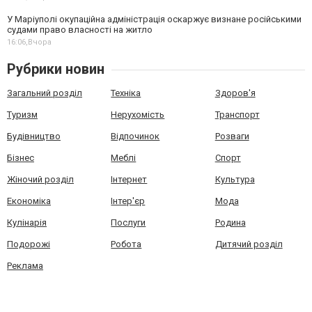
У Маріуполі окупаційна адміністрація оскаржує визнане російськими
судами право власності на житло
16:06,
Вчора
Рубрики новин
Загальний розділ
Техніка
Здоров'я
Туризм
Нерухомість
Транспорт
Будівництво
Відпочинок
Розваги
Бізнес
Меблі
Спорт
Жіночий розділ
Інтернет
Культура
Економіка
Інтер'єр
Мода
Кулінарія
Послуги
Родина
Подорожі
Робота
Дитячий розділ
Реклама