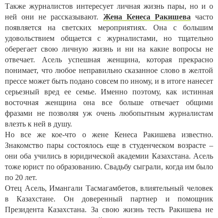
Также журналистов интересует личная жизнь пары, но и о
ней они не рассказывают.
Жена Кенеса Ракишева
часто
появляется на светских мероприятиях. Она с большим
удовольствием общается с журналистами, но тщательно
оберегает свою личную жизнь и ни на какие вопросы не
отвечает. Асель успешная женщина, которая прекрасно
понимает, что любое неправильно сказанное слово в желтой
прессе может быть подано совсем по иному, и в итоге нанесет
серьезный вред ее семье. Именно поэтому, как истинная
восточная женщина она все больше отвечает общими
фразами не позволяя уж очень любопытным журналистам
влезть к ней в душу.
Но все же кое-что о жене Кенеса Ракишева известно.
Знакомство пары состоялось еще в студенческом возрасте –
они оба учились в юридической академии Казахстана. Асель
тоже юрист по образованию. Свадьбу сыграли, когда им было
по 20 лет.
Отец Асель, Имангали Тасмагамбетов, влиятельный человек
в Казахстане. Он доверенный партнер и помощник
Президента Казахстана. За свою жизнь тесть Ракишева не