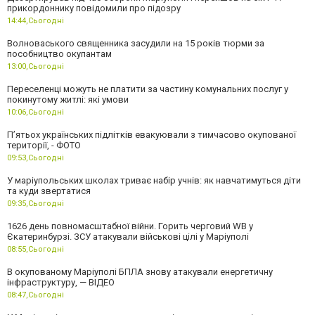
прикордоннику повідомили про підозру
14:44,
Сьогодні
Волноваського священника засудили на 15 років тюрми за
пособництво окупантам
13:00,
Сьогодні
Переселенці можуть не платити за частину комунальних послуг у
покинутому житлі: які умови
10:06,
Сьогодні
П’ятьох українських підлітків евакуювали з тимчасово окупованої
території, - ФОТО
09:53,
Сьогодні
У маріупольських школах триває набір учнів: як навчатимуться діти
та куди звертатися
09:35,
Сьогодні
1626 день повномасштабної війни. Горить черговий WB у
Єкатеринбурзі. ЗСУ атакували військові цілі у Маріуполі
08:55,
Сьогодні
В окупованому Маріуполі БПЛА знову атакували енергетичну
інфраструктуру, — ВІДЕО
08:47,
Сьогодні