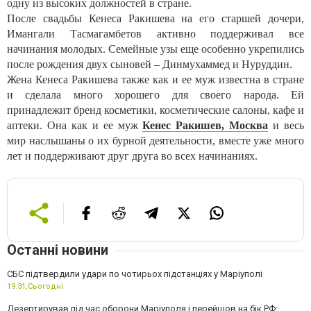
одну из высоких должностей в стране.
После свадьбы Кенеса Ракишева на его старшей дочери,
Имангали Тасмагамбетов активно поддерживал все
начинания молодых. Семейные узы еще особенно укрепились
после рождения двух сыновей – Динмухаммед и Нуруддин.
Жена Кенеса Ракишева также как и ее муж известна в стране
и сделала много хорошего для своего народа. Ей
принадлежит бренд косметики, косметические салоны, кафе и
аптеки. Она как и ее муж
Кенес Ракишев, Москва
и весь
мир наслышаны о их бурной деятельности, вместе уже много
лет и поддерживают друг друга во всех начинаниях.
Останні новини
СБС підтвердили удари по чотирьох підстанціях у Маріуполі
19:31,
Сьогодні
Дезертирував під час оборони Маріуполя і перейшов на бік РФ: