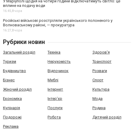
У Маріуполі щодня на чотири години відключатимуть світло: це
вплине на подачу води
16:45,
Вчора
Російські військові розстріляли українського полоненого у
Волноваському районі, — прокуратура
16:27,
Вчора
Рубрики новин
Загальний розділ
Техніка
Здоров'я
Туризм
Нерухомість
Транспорт
Будівництво
Відпочинок
Розваги
Бізнес
Меблі
Спорт
Жіночий розділ
Інтернет
Культура
Економіка
Інтер'єр
Мода
Кулінарія
Послуги
Родина
Подорожі
Робота
Дитячий розділ
Реклама