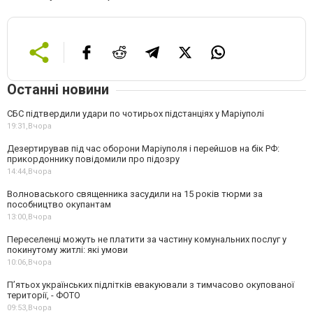
Останні новини
СБС підтвердили удари по чотирьох підстанціях у Маріуполі
19:31,
Вчора
Дезертирував під час оборони Маріуполя і перейшов на бік РФ:
прикордоннику повідомили про підозру
14:44,
Вчора
Волноваського священника засудили на 15 років тюрми за
пособництво окупантам
13:00,
Вчора
Переселенці можуть не платити за частину комунальних послуг у
покинутому житлі: які умови
10:06,
Вчора
П’ятьох українських підлітків евакуювали з тимчасово окупованої
території, - ФОТО
09:53,
Вчора