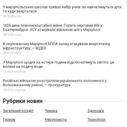
У маріупольських школах триває набір учнів: як навчатимуться діти
та куди звертатися
09:35,
Вчора
1626 день повномасштабної війни. Горить черговий WB у
Єкатеринбурзі. ЗСУ атакували військові цілі у Маріуполі
08:55,
Вчора
В окупованому Маріуполі БПЛА знову атакували енергетичну
інфраструктуру, — ВІДЕО
08:47,
Вчора
У Маріуполі щодня на чотири години відключатимуть світло: це
вплине на подачу води
16:45,
6 серпня
Російські військові розстріляли українського полоненого у
Волноваському районі, — прокуратура
16:27,
6 серпня
Рубрики новин
Загальний розділ
Техніка
Здоров'я
Туризм
Нерухомість
Транспорт