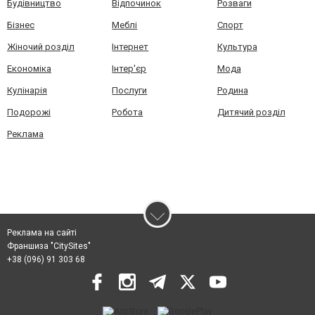
Будівництво
Відпочинок
Розваги
Бізнес
Меблі
Спорт
Жіночий розділ
Інтернет
Культура
Економіка
Інтер'єр
Мода
Кулінарія
Послуги
Родина
Подорожі
Робота
Дитячий розділ
Реклама
Реклама на сайті
Франшиза "CitySites"
+38 (096) 91 303 68