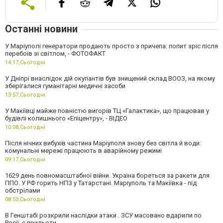
Останні новини
У Маріуполі генератори продають просто з причепа: попит зріс після
перебоїв зі світлом, - ФОТОФАКТ
14:17,
Сьогодні
У Дніпрі внаслідок дій окупантів був знищений склад ВООЗ, на якому
зберігалися гуманітарні медичні засоби
13:57,
Сьогодні
У Макіївці майже повністю вигорів ТЦ «Галактика», що працював у
будівлі колишнього «Епіцентру», - ВІДЕО
10:08,
Сьогодні
Після нічних вибухів частина Маріуполя знову без світла й води:
комунальні мережі працюють в аварійному режимі
09:17,
Сьогодні
1629 день повномасштабної війни. Україна бореться за ракети для
ППО. У РФ горить НПЗ у Татарстані. Маріуполь та Макіївка - під
обстрілами
08:53,
Сьогодні
В Генштабі розкрили наслідки атаки . ЗСУ масовано вдарили по
Росії, є прильоти