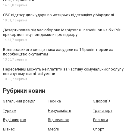
14:56,
8 серпня
СБС підтвердили удари по чотирьох підстанціях у Маріуполі
19:31,
7 серпня
Дезертирував під час оборони Маріуполя і перейшов на бік РФ:
прикордоннику повідомили про підозру
14:44,
7 серпня
Волноваського священника засудили на 15 років тюрми за
пособництво окупантам
13:00,
7 серпня
Переселенці можуть не платити за частину комунальних послуг у
покинутому житлі: які умови
10:06,
7 серпня
Рубрики новин
Загальний розділ
Техніка
Здоров'я
Туризм
Нерухомість
Транспорт
Будівництво
Відпочинок
Розваги
Бізнес
Меблі
Спорт