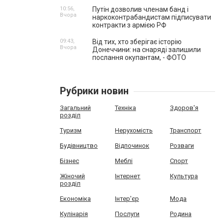
10:56,
Путін дозволив членам банд і
Вчора
наркоконтрабандистам підписувати
контракти з армією РФ
09:43,
Від тих, хто зберігає історію
Вчора
Донеччини: на снаряді залишили
послання окупантам, - ФОТО
Рубрики новин
Загальний
Техніка
Здоров'я
розділ
Туризм
Нерухомість
Транспорт
Будівництво
Відпочинок
Розваги
Бізнес
Меблі
Спорт
Жіночий
Інтернет
Культура
розділ
Економіка
Інтер'єр
Мода
Кулінарія
Послуги
Родина