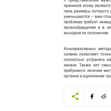
У представителей мужс
причиной этому являютс
паха, размеры которого 
уменьшаются – вам стоит
проблема требует немед
кровообращения и в не
выходом из положения.
Консервативных метод
силами позволяет толь
полностью устранить е
канала. Также нет смыс
требуемого лечения мог
органов и ущемление г