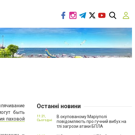
Останні новини
ыпячивание
огут быть
11:21,
В окупованому Маріуполі
ия паховой
Сьогодні
повідомляють про гучний вибух на
тлі загрози атаки БПЛА