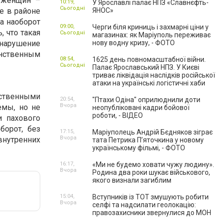
у женщин –
10:19,
У Ярославлі палає НПЗ «Славнєфть-
Сьогодні
е в районе
ЯНОС»
а наоборот
09:00,
Черги біля криниць і захмарні ціни у
, что такая
Сьогодні
магазинах: як Маріуполь переживає
 нарушение
нову водну кризу, - ФОТО
инственным
08:54,
1625 день повномасштабної війни.
Сьогодні
Палає Ярославський НПЗ. У Києві
триває ліквідація наслідків російської
атаки на українські логістичні хаби
ственными
20:54,
"Птахи Одіна" оприлюднили доти
Вчора
емы, но не
неопубліковані кадри бойової
роботи, - ВІДЕО
и пахового
борот, без
17:15,
Маріуполець Андрій Бєдняков зіграє
Вчора
внутренних
тата Петрика П’яточкина у новому
українському фільмі, - ФОТО
16:17,
«Ми не будемо ховати чужу людину».
Вчора
Родина два роки шукає військового,
якого визнали загиблим
15:04,
Вступників із ТОТ змушують робити
Вчора
селфі та надсилати геолокацію:
правозахисники звернулися до МОН