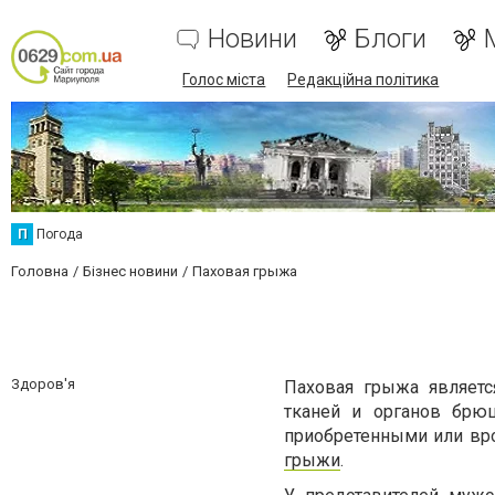
Новини
Блоги
Голос міста
Редакційна політика
П
Погода
Головна
Бізнес новини
Паховая грыжа
Здоров'я
Паховая грыжа являетс
тканей и органов брю
приобретенными или вр
грыжи
.