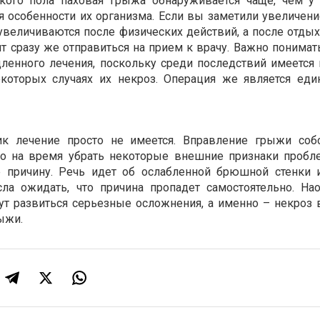
кого пола паховая грыжа обнаруживается чаще, чем 
я особенности их организма. Если вы заметили увеличени
увеличиваются после физических действий, а после отдых
 сразу же отправиться на прием к врачу. Важно понимать
ленного лечения, поскольку среди последствий имеется
которых случаях их некроз. Операция же является ед
ик лечение просто не имеется. Вправление грыжи соб
ко на время убрать некоторые внешние признаки пробл
е причину. Речь идет об ослабленной брюшной стенки 
ла ожидать, что причина пропадет самостоятельно. Нао
ут развиться серьезные осложнения, а именно – некроз 
рыжи.