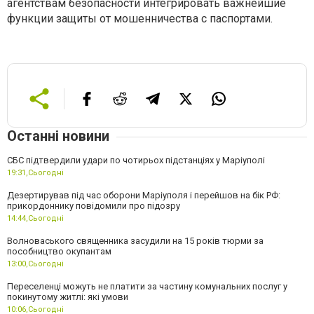
агентствам безопасности интегрировать важнейшие
функции защиты от мошенничества с паспортами.
Останні новини
СБС підтвердили удари по чотирьох підстанціях у Маріуполі
19:31,
Сьогодні
Дезертирував під час оборони Маріуполя і перейшов на бік РФ:
прикордоннику повідомили про підозру
14:44,
Сьогодні
Волноваського священника засудили на 15 років тюрми за
пособництво окупантам
13:00,
Сьогодні
Переселенці можуть не платити за частину комунальних послуг у
покинутому житлі: які умови
10:06,
Сьогодні