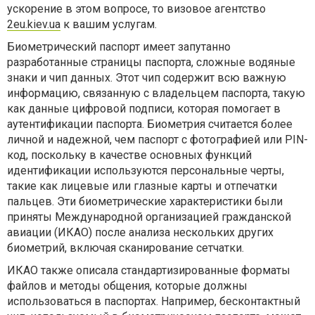
ускорение в этом вопросе, то визовое агентство
2eu.kiev.ua
к вашим услугам.
Биометрический паспорт имеет запутанно
разработанные страницы паспорта, сложные водяные
знаки и чип данных. Этот чип содержит всю важную
информацию, связанную с владельцем паспорта, такую ​​
как данные цифровой подписи, которая помогает в
аутентификации паспорта. Биометрия считается более
личной и надежной, чем паспорт с фотографией или PIN-
код, поскольку в качестве основных функций
идентификации используются персональные черты,
такие как лицевые или глазные карты и отпечатки
пальцев. Эти биометрические характеристики были
приняты Международной организацией гражданской
авиации (ИКАО) после анализа нескольких других
биометрий, включая сканирование сетчатки.
ИКАО также описала стандартизированные форматы
файлов и методы общения, которые должны
использоваться в паспортах. Например, бесконтактный