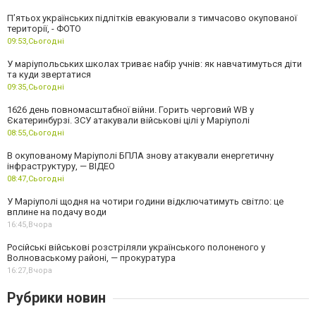
П’ятьох українських підлітків евакуювали з тимчасово окупованої
території, - ФОТО
09:53,
Сьогодні
У маріупольських школах триває набір учнів: як навчатимуться діти
та куди звертатися
09:35,
Сьогодні
1626 день повномасштабної війни. Горить черговий WB у
Єкатеринбурзі. ЗСУ атакували військові цілі у Маріуполі
08:55,
Сьогодні
В окупованому Маріуполі БПЛА знову атакували енергетичну
інфраструктуру, — ВІДЕО
08:47,
Сьогодні
У Маріуполі щодня на чотири години відключатимуть світло: це
вплине на подачу води
16:45,
Вчора
Російські військові розстріляли українського полоненого у
Волноваському районі, — прокуратура
16:27,
Вчора
Рубрики новин