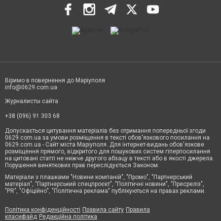
Віримо в повернення до Маріуполя
info@0629.com.ua
Журналисты сайта
+38 (096) 91 303 68
Допускається цитування матеріалів без отримання попередньої згоди
0629.com.ua за умови розміщення в тексті обов'язкового посилання на
0629.com.ua - Сайт міста Маріуполя. Для інтернет-видань обов'язкове
розміщення прямого, відкритого для пошукових систем гіперпосилання
на цитовані статті не нижче другого абзацу в тексті або в якості джерела.
Порушення виняткових прав переслідується Законом.
Матеріали з плашками "Новини компаній", "Промо", "Партнерський
матеріал", "Партнерський спецпроєкт", "Політичні новини", "Пресреліз",
"PR", "Офіційно", "Політична реклама" публікуються на правах реклами.
Політика конфіденційності
Правила сайту
Правила
класифайд
Редакційна політика