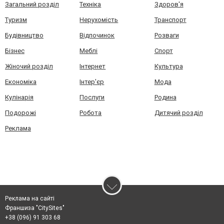
Загальний розділ
Техніка
Здоров'я
Туризм
Нерухомість
Транспорт
Будівництво
Відпочинок
Розваги
Бізнес
Меблі
Спорт
Жіночий розділ
Інтернет
Культура
Економіка
Інтер'єр
Мода
Кулінарія
Послуги
Родина
Подорожі
Робота
Дитячий розділ
Реклама
Реклама на сайті
Франшиза "CitySites"
+38 (096) 91 303 68