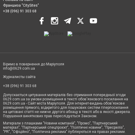
Франшиза "CitySites"
+38 (096) 91 303 68
Віримо в повернення до Маріуполя
info@0629.com.ua
Журналисты сайта
+38 (096) 91 303 68
Допускається цитування матеріалів без отримання попередньої згоди
0629.com.ua за умови розміщення в тексті обов'язкового посилання на
0629.com.ua - Сайт міста Маріуполя. Для інтернет-видань обов'язкове
розміщення прямого, відкритого для пошукових систем гіперпосилання
на цитовані статті не нижче другого абзацу в тексті або в якості джерела.
Порушення виняткових прав переслідується Законом.
Матеріали з плашками "Новини компаній", "Промо", "Партнерський
матеріал", "Партнерський спецпроєкт", "Політичні новини", "Пресреліз",
"PR", "Офіційно", "Політична реклама" публікуються на правах реклами.