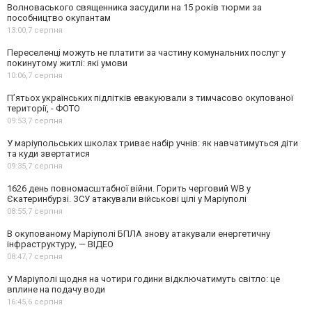
Волноваського священника засудили на 15 років тюрми за
пособництво окупантам
13:00,
7 серпня
Переселенці можуть не платити за частину комунальних послуг у
покинутому житлі: які умови
10:06,
7 серпня
П’ятьох українських підлітків евакуювали з тимчасово окупованої
території, - ФОТО
09:53,
7 серпня
У маріупольських школах триває набір учнів: як навчатимуться діти
та куди звертатися
09:35,
7 серпня
1626 день повномасштабної війни. Горить черговий WB у
Єкатеринбурзі. ЗСУ атакували військові цілі у Маріуполі
08:55,
7 серпня
В окупованому Маріуполі БПЛА знову атакували енергетичну
інфраструктуру, — ВІДЕО
08:47,
7 серпня
У Маріуполі щодня на чотири години відключатимуть світло: це
вплине на подачу води
16:45,
6 серпня