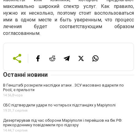
максимально широкий спектр услуг. Как правило,
нужно их несколько, поэтому стоит воспользоваться
ими в одном месте и быть уверенным, что процесс
лечения будет соответствующим образом
согласованным.
Останні новини
В Генштабі розкрили наслідки атаки . ЗСУ масовано вдарили по
Росії, є прильоти
14:56,
Вчора
СБС підтвердили удари по чотирьох підстанціях у Маріуполі
19:31,
7 серпня
Дезертирував під час оборони Маріуполя і перейшов на бік РФ:
прикордоннику повідомили про підозру
14:44,
7 серпня