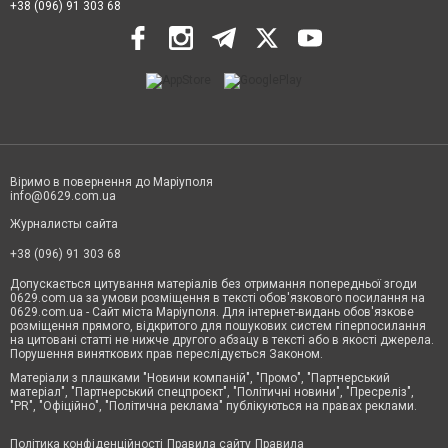
+38 (096) 91 303 68
Віримо в повернення до Маріуполя
info@0629.com.ua
Журналисты сайта
+38 (096) 91 303 68
Допускається цитування матеріалів без отримання попередньої згоди
0629.com.ua за умови розміщення в тексті обов'язкового посилання на
0629.com.ua - Сайт міста Маріуполя. Для інтернет-видань обов'язкове
розміщення прямого, відкритого для пошукових систем гіперпосилання
на цитовані статті не нижче другого абзацу в тексті або в якості джерела.
Порушення виняткових прав переслідується Законом.
Матеріали з плашками "Новини компаній", "Промо", "Партнерський
матеріал", "Партнерський спецпроєкт", "Політичні новини", "Пресреліз",
"PR", "Офіційно", "Політична реклама" публікуються на правах реклами.
Політика конфіденційності
Правила сайту
Правила