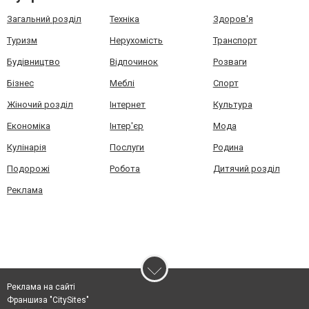
Загальний розділ
Техніка
Здоров'я
Туризм
Нерухомість
Транспорт
Будівництво
Відпочинок
Розваги
Бізнес
Меблі
Спорт
Жіночий розділ
Інтернет
Культура
Економіка
Інтер'єр
Мода
Кулінарія
Послуги
Родина
Подорожі
Робота
Дитячий розділ
Реклама
Реклама на сайті
Франшиза "CitySites"