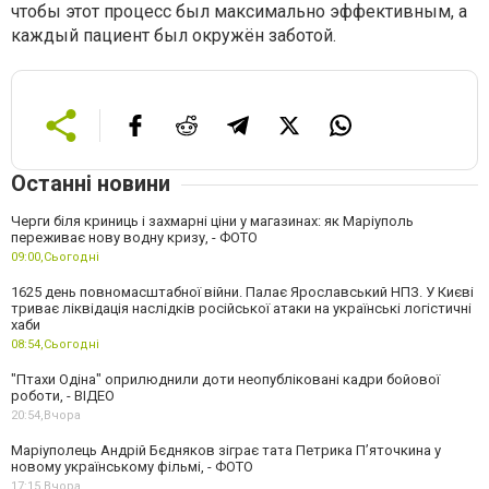
чтобы этот процесс был максимально эффективным, а
каждый пациент был окружён заботой.
Останні новини
Черги біля криниць і захмарні ціни у магазинах: як Маріуполь
переживає нову водну кризу, - ФОТО
09:00,
Сьогодні
1625 день повномасштабної війни. Палає Ярославський НПЗ. У Києві
триває ліквідація наслідків російської атаки на українські логістичні
хаби
08:54,
Сьогодні
"Птахи Одіна" оприлюднили доти неопубліковані кадри бойової
роботи, - ВІДЕО
20:54,
Вчора
Маріуполець Андрій Бєдняков зіграє тата Петрика П’яточкина у
новому українському фільмі, - ФОТО
17:15,
Вчора