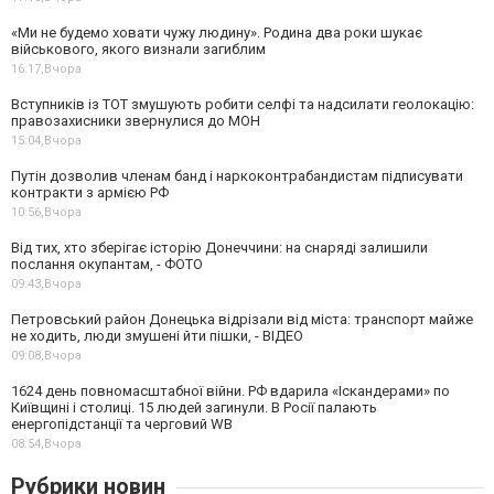
«Ми не будемо ховати чужу людину». Родина два роки шукає
військового, якого визнали загиблим
16:17,
Вчора
Вступників із ТОТ змушують робити селфі та надсилати геолокацію:
правозахисники звернулися до МОН
15:04,
Вчора
Путін дозволив членам банд і наркоконтрабандистам підписувати
контракти з армією РФ
10:56,
Вчора
Від тих, хто зберігає історію Донеччини: на снаряді залишили
послання окупантам, - ФОТО
09:43,
Вчора
Петровський район Донецька відрізали від міста: транспорт майже
не ходить, люди змушені йти пішки, - ВІДЕО
09:08,
Вчора
1624 день повномасштабної війни. РФ вдарила «Іскандерами» по
Київщині і столиці. 15 людей загинули. В Росії палають
енергопідстанції та черговий WB
08:54,
Вчора
Рубрики новин