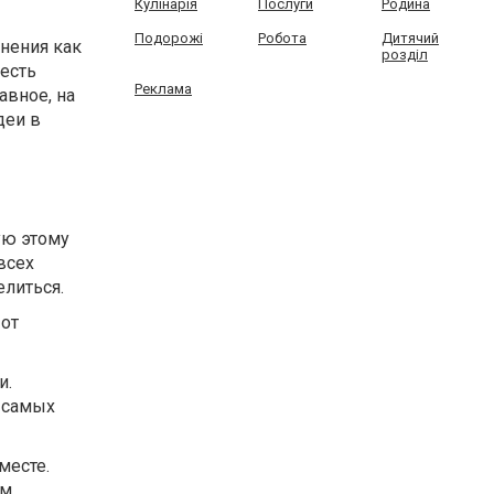
Кулінарія
Послуги
Родина
Подорожі
Робота
Дитячий
нения как
розділ
есть
Реклама
авное, на
деи в
ую этому
всех
елиться.
 от
и.
и самых
месте.
ам