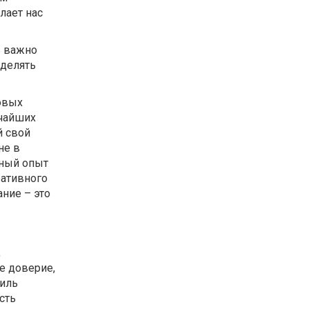
лает нас
ь важно
зделять
ровых
ичайших
й свой
не в
нный опыт
ративного
ние – это
,
е доверие,
тиль
сть