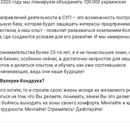
 2020 году мы планируем объединить 100.000 украинских
направлений деятельности в СУП – это возможность постр
ьную базу, которая будет защищать интересы предприним
еством, а наш опыт - позволит развиваться компаниям бо
м, где создаются условия для его развития. И мы намерены
инимательства более 25-ти лет, и я не понаслышке знаю, 
я бизнес, особенно сейчас, в достаточно непростое для на
готов и делиться опытом, и обучать как уже состоявшихся
и начинающих, ведь они наше будущее!
 Валерия Кондрука?
его хотите, то и строите свою жизнь исходя из желаемого р
ся на том, что Вы делаете, понимать, зачем Вы это делает
е бойтесь выходить из зоны своего комфорта. Мечтайте и и
 трудности. Мечтайте! Стремитесь! Действуйте!