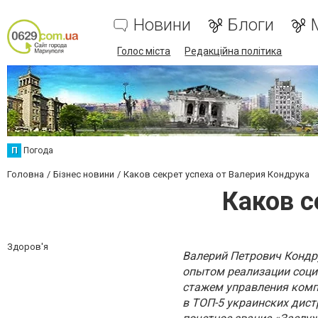
Новини
Блоги
Голос міста
Редакційна політика
П
Погода
Головна
Бізнес новини
Каков секрет успеха от Валерия Кондрука
Каков с
Здоров'я
Валерий Петрович Кондр
опытом реализации соци
стажем управления комп
в ТОП-5 украинских дист