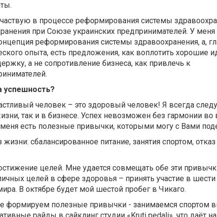
ты.
 участвую в процессе реформирования системы здравоохра
ранения при Союзе украинских предпринимателей. У меня 
онцепция реформирования системы здравоохранения, а, гл
ского опыта, есть предложения, как воплотить хорошие и
держку, а не сопротивление бизнеса, как привлечь к
инимателей.
а успешность?
астливый человек – это здоровый человек! Я всегда след
жизни, так и в бизнесе. Успех невозможен без гармонии во 
 меня есть полезные привычки, которыми могу с Вами под
 жизни: сбалансированное питание, занятия спортом, отказ
остижение целей. Мне удается совмещать обе эти привычк
личных целей в сфере здоровья – принять участие в шест
ра. В октябре будет мой шестой пробег в Чикаго.
е формируем полезные привычки - занимаемся спортом в
ивные райды в сайклинг студии «Kruti pedali», что даёт н