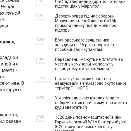
ль Союза
19:31,
СБС підтвердили удари по чотирьох
7 серпня
«Новой
підстанціях у Маріуполі
о легкой
14:44,
Дезертирував під час оборони
ых
7 серпня
Маріуполя і перейшов на бік РФ:
в»
и
прикордоннику повідомили про
підозру
13:00,
Волноваського священника
торию»,
7 серпня
засудили на 15 років тюрми за
пособництво окупантам
досадной
10:06,
Переселенці можуть не платити за
7 серпня
циной и с
частину комунальних послуг у
покинутому житлі: які умови
 мечта -
 и
09:53,
П’ятьох українських підлітків
7 серпня
я от нее. В
евакуювали з тимчасово окупованої
території, - ФОТО
, которую я
09:35,
У маріупольських школах триває
7 серпня
набір учнів: як навчатимуться діти та
куди звертатися
ад в то,
08:55,
1626 день повномасштабної війни.
ыл связан
7 серпня
Горить черговий WB у Єкатеринбурзі.
ЗСУ атакували військові цілі у