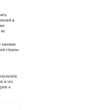
оить
ателей в
лее
 их
с какими
шей страны
езультата.
е и что
дите к