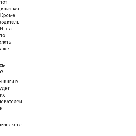
Этот
циничная
 Кроме
водитель
И эта
это
елать
даже
сь
и?
енинги в
будет
их
снователей
к
мического