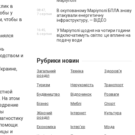
Маріуполі
клик в
08:47,
В окупованому Маріуполі БПЛА знову
тобы у
7 серпня
атакували енергетичну
, чтобы в
інфраструктуру, — ВІДЕО
16:45,
У Маріуполі щодня на чотири години
6 серпня
анялся
відключатимуть світло: це вплине на
подачу води
нь
водством и
Рубрики новин
Украине,
Загальний
Техніка
Здоров'я
розділ
Туризм
Нерухомість
Транспорт
астной
Будівництво
Відпочинок
Розваги
 На этом
Бізнес
Меблі
Спорт
недрение
мы
Жіночий
Інтернет
Культура
розділ
иагностику
 помощи.
Економіка
Інтер'єр
Мода
ицы и