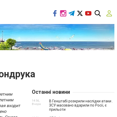
Кондрука
Останні новини
летним
-летним
14:56,
В Генштабі розкрили наслідки атаки .
Вчора
рая входит
ЗСУ масовано вдарили по Росії, є
прильоти
ено