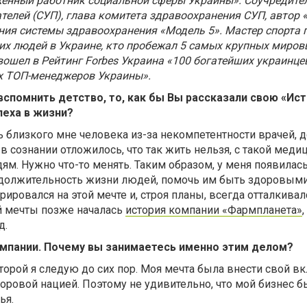
женный работник социальной сферы Украины». Соучредите
елей (СУП), глава комитета здравоохранения СУП, автор 
ия системы здравоохранения «Модель 5». Мастер спорта п
гих людей в Украине, кто пробежал 5 самых крупных миров
 вошел в
Рейтинг Forbes Украина «100 богатейших украинце
х ТОП-менеджеров Украины».
 вспомнить детство, то, как бы Вы рассказали свою «Ис
пеха в жизни?
нь близкого мне человека из-за некомпетентности врачей, 
 в сознании отложилось, что так жить нельзя, с такой меди
м. Нужно что-то менять. Таким образом, у меня появилась
одолжительность жизни людей, помочь им быть здоровыми
ировался на этой мечте и, строя планы, всегда отталкивалс
ой мечты позже началась
история компании «Фармпланета»
д.
мпании. Почему вы занимаетесь именно этим делом?
торой я следую до сих пор. Моя мечта была внести свой вкл
ровой нацией. Поэтому не удивительно, что мой бизнес б
ья.