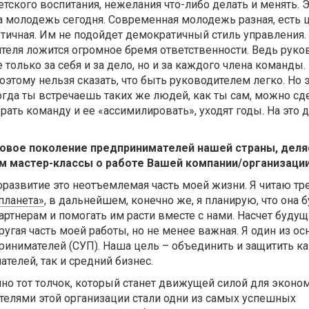
етского воспитания, нежелания что-либо делать и менять. 
а молодежь сегодня. Современная молодежь разная, есть 
тичная. Им не подойдет демократичный стиль управления.
ителя ложится огромное бремя ответственности. Ведь руко
 только за себя и за дело, но и за каждого члена команды. 
оэтому нельзя сказать, что быть руководителем легко. Но 
когда ты встречаешь таких же людей, как ты сам, можно сд
ать команду и ее «ассимилировать», уходят годы. На это 
новое поколение предпринимателей нашей страны, деля
м мастер-классы о работе Вашей компании/организаци
оразвитие это неотъемлемая часть моей жизни. Я читаю тр
планета»
, в дальнейшем, конечно же, я планирую, что она 
артнерам и помогать им расти вместе с нами. Насчет будущ
ругая часть моей работы, но не менее важная. Я один из о
инимателей (СУП). Наша цель – объединить и защитить ка
елей, так и средний бизнес.
но тот толчок, который станет движущей силой для эконо
телями этой организации стали одни из самых успешных