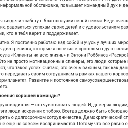
неформальной обстановке, повышает командный дух и де
бы выделил заботу о благополучии своей семьи. Ведь очен
ких, радоваться успехам своих детей и с удовольствием ра
и, кто в тебя верит и поддерживает.
тие. Я постоянно работаю над собой и учусь у лучших ми
ь два тренинга, которые я посетил в прошлом году от вел
оула «Клиенты на всю жизнь» и Энтони Роббинса «Раскро
Это не просто мотивационные спикеры, это люди которые 
ают, что такое успех. Считаю, это очень важным, так как да
его передавать своим сотрудникам в рамках нашего корпо
армпланета». Развитие и постоянное самоусовершенствова
его.
троения хорошей команды?
руководителя — это чувствовать людей. И, доверяя людям
 эти люди искренни с тобою. Всегда должно быть обоюдно
орить о долгосрочном сотрудничестве. Демократический с
не еще не совсем воспринимается. Потому что все равно е