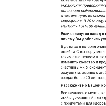
почетное звание «Заслу
украинских предпринимат
концепции реформирован
атлетике, один из немно
марафонов. В 2016 году
Рейтинг «ТОП-100 лучши
Если оглянутся назад и
почему Вы добились ус
В детстве я потерял оче
ошибки. С тех пор у меня
таким отношением к людя
изменить качество и пр
счастливыми. Я сконцентр
результате, именно с эт
создал более 20 лет наза
Расскажите о Вашей ко
Все началось с мечты, ко
чтобы украинцы были здо
с продуктами для здоров