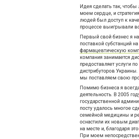
Идея сделать так, чтоб
моем сердце, и стратеги
людей был доступ к кач
процессе выигрывали все
Первый свой бизнес я на
поставкой субстанций на
фармацевтическую комп
компания занимается ди
предоставляет услуги по
дистрибуторов Украины. 
мы поставляем свою прод
Помимо бизнеса я всегд
деятельность. В 2005 го
государственной админис
посту удалось многое с
семейной медицины и ре
оснастили их новым диа
на месте и, благодаря э
При моем непосредствен