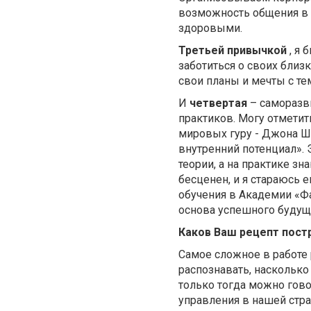
возможность общения в 
здоровыми.
Третьей привычкой
, я 
заботиться о своих близ
свои планы и мечты с тем
И
четвертая
– саморазви
практиков. Могу отметит
мировых гуру - Джона Ш
внутренний потенциал». 
теории, а на практике зн
бесценен, и я стараюсь 
обучения в Академии «Ф
основа успешного будущ
Каков Ваш рецепт пос
Самое сложное в работе 
распознавать, насколько
только тогда можно гов
управления в нашей стра