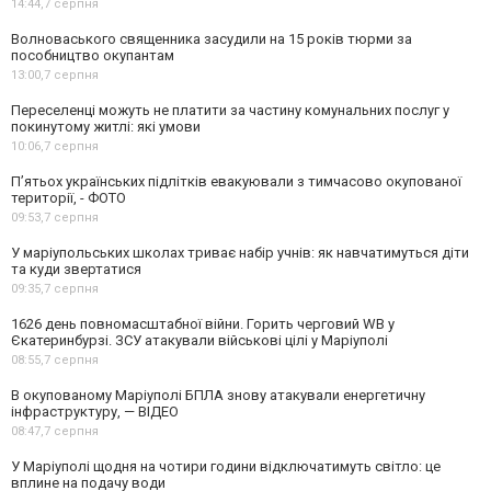
14:44,
7 серпня
Волноваського священника засудили на 15 років тюрми за
пособництво окупантам
13:00,
7 серпня
Переселенці можуть не платити за частину комунальних послуг у
покинутому житлі: які умови
10:06,
7 серпня
П’ятьох українських підлітків евакуювали з тимчасово окупованої
території, - ФОТО
09:53,
7 серпня
У маріупольських школах триває набір учнів: як навчатимуться діти
та куди звертатися
09:35,
7 серпня
1626 день повномасштабної війни. Горить черговий WB у
Єкатеринбурзі. ЗСУ атакували військові цілі у Маріуполі
08:55,
7 серпня
В окупованому Маріуполі БПЛА знову атакували енергетичну
інфраструктуру, — ВІДЕО
08:47,
7 серпня
У Маріуполі щодня на чотири години відключатимуть світло: це
вплине на подачу води