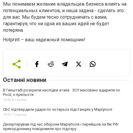
Мы понимаем желание владельцев бизнеса влиять на
потенциальных клиентов, и наша задача - сделать это
для вас. Мы будем тесно сотрудничать с вами,
гарантируя, что ни одна из ваших идей не будет
потеряна.
Hotprint – ваш надежный помощник!
Останні новини
В Генштабі розкрили наслідки атаки . ЗСУ масовано вдарили по
Росії, є прильоти
14:56,
8 серпня
СБС підтвердили удари по чотирьох підстанціях у Маріуполі
19:31,
7 серпня
Дезертирував під час оборони Маріуполя і перейшов на бік РФ:
прикордоннику повідомили про підозру