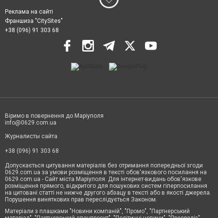
Реклама на сайті
Франшиза "CitySites"
+38 (096) 91 303 68
Віримо в повернення до Маріуполя
info@0629.com.ua
Журналисты сайта
+38 (096) 91 303 68
Допускається цитування матеріалів без отримання попередньої згоди
0629.com.ua за умови розміщення в тексті обов'язкового посилання на
0629.com.ua - Сайт міста Маріуполя. Для інтернет-видань обов'язкове
розміщення прямого, відкритого для пошукових систем гіперпосилання
на цитовані статті не нижче другого абзацу в тексті або в якості джерела.
Порушення виняткових прав переслідується Законом.
Матеріали з плашками "Новини компаній", "Промо", "Партнерський