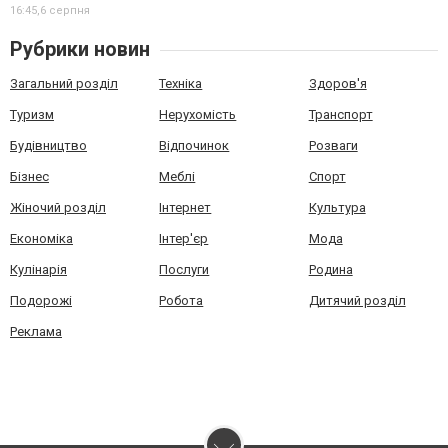
16:45,
6 серпня
Рубрики новин
Загальний розділ
Техніка
Здоров'я
Туризм
Нерухомість
Транспорт
Будівництво
Відпочинок
Розваги
Бізнес
Меблі
Спорт
Жіночий розділ
Інтернет
Культура
Економіка
Інтер'єр
Мода
Кулінарія
Послуги
Родина
Подорожі
Робота
Дитячий розділ
Реклама