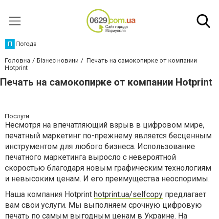
П
Погода
Головна
Бізнес новини
Печать на самокопирке от компании
Hotprint
Печать на самокопирке от компании Hotprint
Послуги
Несмотря на впечатляющий взрыв в цифровом мире,
печатный маркетинг по-прежнему является бесценным
инструментом для любого бизнеса. Использование
печатного маркетинга выросло с невероятной
скоростью благодаря новым графическим технологиям
и невысоким ценам. И его преимущества неоспоримы.
Наша компания Hotprint
hotprint.ua/selfcopy
предлагает
вам свои услуги. Мы выполняем срочную цифровую
печать по самым выгодным ценам в Украине. На