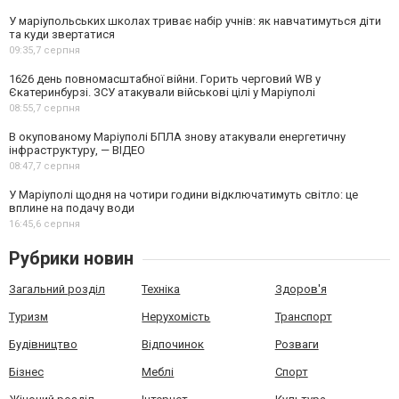
У маріупольських школах триває набір учнів: як навчатимуться діти
та куди звертатися
09:35,
7 серпня
1626 день повномасштабної війни. Горить черговий WB у
Єкатеринбурзі. ЗСУ атакували військові цілі у Маріуполі
08:55,
7 серпня
В окупованому Маріуполі БПЛА знову атакували енергетичну
інфраструктуру, — ВІДЕО
08:47,
7 серпня
У Маріуполі щодня на чотири години відключатимуть світло: це
вплине на подачу води
16:45,
6 серпня
Рубрики новин
Загальний розділ
Техніка
Здоров'я
Туризм
Нерухомість
Транспорт
Будівництво
Відпочинок
Розваги
Бізнес
Меблі
Спорт