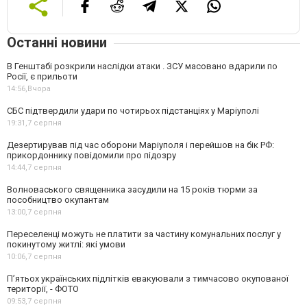
Останні новини
В Генштабі розкрили наслідки атаки . ЗСУ масовано вдарили по
Росії, є прильоти
14:56,
Вчора
СБС підтвердили удари по чотирьох підстанціях у Маріуполі
19:31,
7 серпня
Дезертирував під час оборони Маріуполя і перейшов на бік РФ:
прикордоннику повідомили про підозру
14:44,
7 серпня
Волноваського священника засудили на 15 років тюрми за
пособництво окупантам
13:00,
7 серпня
Переселенці можуть не платити за частину комунальних послуг у
покинутому житлі: які умови
10:06,
7 серпня
П’ятьох українських підлітків евакуювали з тимчасово окупованої
території, - ФОТО
09:53,
7 серпня