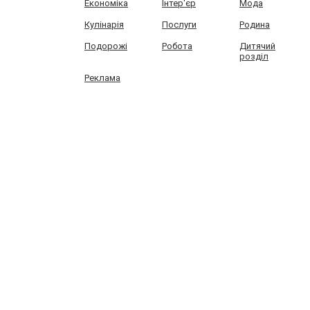
Економіка
Інтер'єр
Мода
Кулінарія
Послуги
Родина
Подорожі
Робота
Дитячий
розділ
Реклама