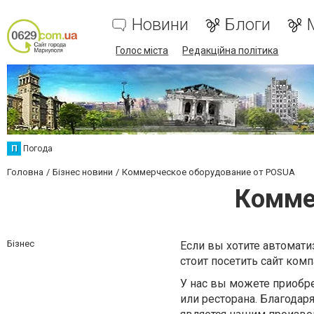
Новини
Блоги
Голос міста
Редакційна політика
П
Погода
Головна
Бізнес новини
Коммерческое оборудование от POSUA
Комме
Бізнес
Если вы хотите автомат
стоит посетить сайт ко
У нас вы можете приобре
или ресторана. Благодар