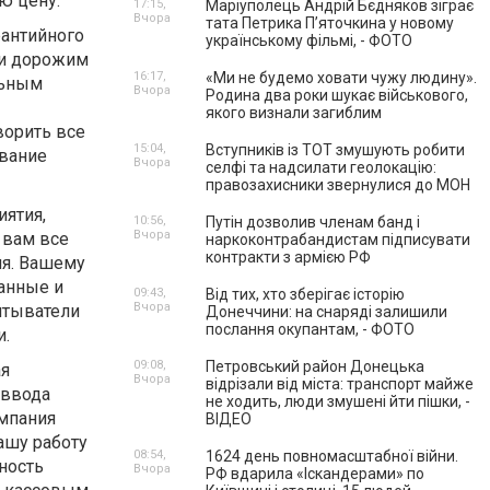
ю цену.
17:15,
Маріуполець Андрій Бєдняков зіграє
Вчора
тата Петрика П’яточкина у новому
рантийного
українському фільмі, - ФОТО
 и дорожим
16:17,
«Ми не будемо ховати чужу людину».
льным
Вчора
Родина два роки шукає військового,
якого визнали загиблим
ворить все
15:04,
Вступників із ТОТ змушують робити
вание
Вчора
селфі та надсилати геолокацію:
правозахисники звернулися до МОН
иятия,
10:56,
Путін дозволив членам банд і
Вчора
 вам все
наркоконтрабандистам підписувати
контракти з армією РФ
ня. Вашему
анные и
09:43,
Від тих, хто зберігає історію
Вчора
итыватели
Донеччини: на снаряді залишили
послання окупантам, - ФОТО
и.
09:08,
Петровський район Донецька
ая
Вчора
відрізали від міста: транспорт майже
 ввода
не ходить, люди змушені йти пішки, -
мпания
ВІДЕО
ашу работу
08:54,
1624 день повномасштабної війни.
ность
Вчора
РФ вдарила «Іскандерами» по