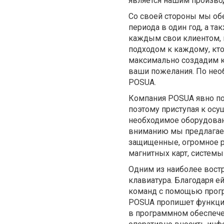
является нашим произво
Со своей стороны мы об
периода в один год, а 
каждым свои клиентом,
подходом к каждому, кто
максимально создадим к
ваши пожелания. По нео
POSUA.
Компания POSUA явно по
поэтому приступая к ос
необходимое оборудовани
вниманию мы предлагае
защищенные, огромное р
магнитных карт, систем
Одним из наиболее вост
клавиатура. Благодаря е
команд с помощью прогр
POSUA пропишет функцио
в программном обеспече