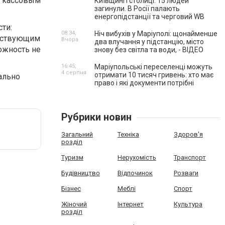
е кассовым
Київщині і столиці. 15 людей
загинули. В Росії палають
енергопідстанції та черговий WB
ти:
08:34,
Ніч вибухів у Маріуполі: щонайменше
ществующим
Вчора
два влучання у підстанцію, місто
ожность не
знову без світла та води, - ВІДЕО
16:45,
Маріупольські переселенці можуть
4 серпня
отримати 10 тисяч гривень: хто має
ально
право і які документи потрібні
Рубрики новин
Загальний
Техніка
Здоров'я
розділ
Туризм
Нерухомість
Транспорт
Будівництво
Відпочинок
Розваги
Бізнес
Меблі
Спорт
Жіночий
Інтернет
Культура
розділ