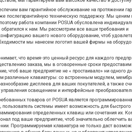
дством, мы гарантируем вам высокое качество и доступну
еспечим вам гарантийное обслуживание на протяжении га
также послегарантийную техническую поддержку. Мы ценим
 поэтому работа компании POSUA обусловлена индивидуа
 обратился к нам. Мы рассмотрим все ваши требования и
онфигурацию вашего нового оборудование, чтоб удовлет
бходимости мы нанесем логотип вашей фирмы на оборудо
нимает, что время-это ценный ресурс для каждого предпр
уществлению заказа, мы в оговоренные сроки предоставим
е, чтоб ваше предприятие не « простаивало» ни одного д
м различные клавиатуры: со встроенным модулем, мембр
азнообразие дисплеев для ваших покупателей, а также сч
ы управления освещением и интерфейсные преобразовател
ребованных товаров от POSUA является программированн
й, пользователь системы имеет возможность для быстрого
аммирования определенных клавиш или сочетания их. Ко
нал под ваше предприятие, чтоб значительно облегчить в
нии. Программируемая клавиатура не только даст возмож