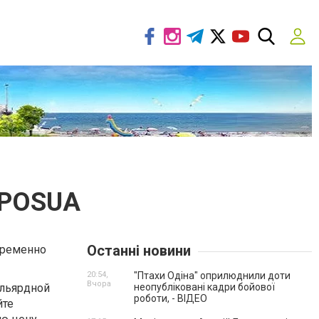
 POSUA
Останні новини
пременно
20:54,
"Птахи Одіна" оприлюднили доти
Вчора
ильярдной
неопубліковані кадри бойової
роботи, - ВІДЕО
йте