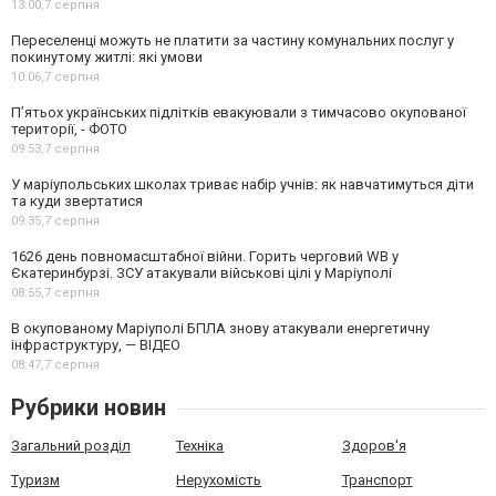
13:00,
7 серпня
Переселенці можуть не платити за частину комунальних послуг у
покинутому житлі: які умови
10:06,
7 серпня
П’ятьох українських підлітків евакуювали з тимчасово окупованої
території, - ФОТО
09:53,
7 серпня
У маріупольських школах триває набір учнів: як навчатимуться діти
та куди звертатися
09:35,
7 серпня
1626 день повномасштабної війни. Горить черговий WB у
Єкатеринбурзі. ЗСУ атакували військові цілі у Маріуполі
08:55,
7 серпня
В окупованому Маріуполі БПЛА знову атакували енергетичну
інфраструктуру, — ВІДЕО
08:47,
7 серпня
Рубрики новин
Загальний розділ
Техніка
Здоров'я
Туризм
Нерухомість
Транспорт