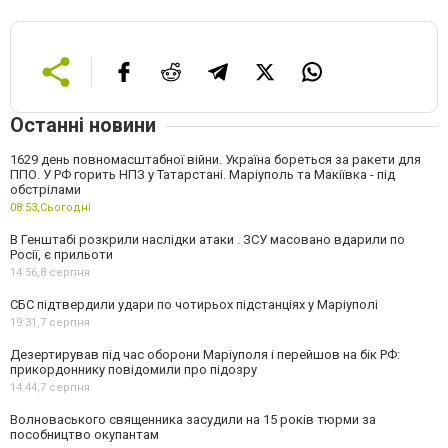
Останні новини
1629 день повномасштабної війни. Україна бореться за ракети для
ППО. У РФ горить НПЗ у Татарстані. Маріуполь та Макіївка - під
обстрілами
08:53,
Сьогодні
В Генштабі розкрили наслідки атаки . ЗСУ масовано вдарили по
Росії, є прильоти
14:56,
8 серпня
СБС підтвердили удари по чотирьох підстанціях у Маріуполі
19:31,
7 серпня
Дезертирував під час оборони Маріуполя і перейшов на бік РФ:
прикордоннику повідомили про підозру
14:44,
7 серпня
Волноваського священника засудили на 15 років тюрми за
пособництво окупантам