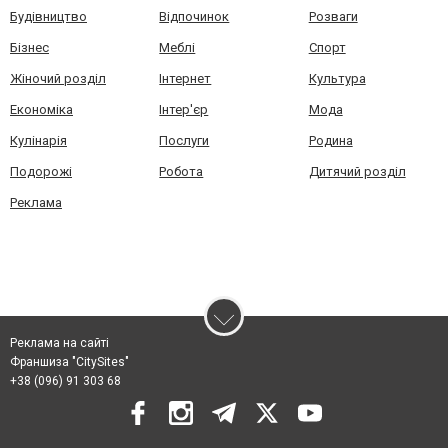
Будівництво
Відпочинок
Розваги
Бізнес
Меблі
Спорт
Жіночий розділ
Інтернет
Культура
Економіка
Інтер'єр
Мода
Кулінарія
Послуги
Родина
Подорожі
Робота
Дитячий розділ
Реклама
Реклама на сайті
Франшиза "CitySites"
+38 (096) 91 303 68