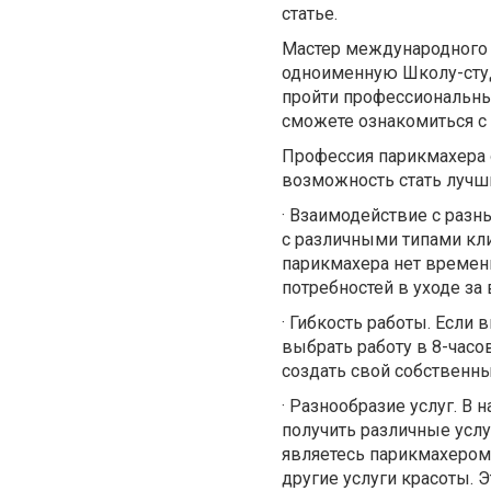
статье.
Мастер международного 
одноименную Школу-студ
пройти профессиональны
сможете ознакомиться с
Профессия парикмахера о
возможность стать лучш
·
Взаимодействие с разн
с различными типами кл
парикмахера нет времени
потребностей в уходе за
·
Гибкость работы. Если 
выбрать работу в 8-часо
создать свой собственн
·
Разнообразие услуг. В 
получить различные услуг
являетесь парикмахером,
другие услуги красоты. 