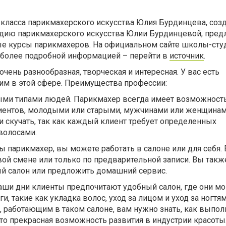
класса парикмахерского искусства Юлия Бурдинцева, соз
ию парикмахерского искусства Юлии Бурдинцевой, предл
е курсы парикмахеров. На официальном сайте школы-сту
 более подробной информацией – перейти в
источник
.
чень разнообразная, творческая и интересная. У вас есть
им в этой сфере. Преимущества профессии:
ыми типами людей. Парикмахер всегда имеет возможност
иентов, молодыми или старыми, мужчинами или женщинам
 скучать, так как каждый клиент требует определенных
 волосами.
вы парикмахер, вы можете работать в салоне или для себя.
вой смене или только по предварительной записи. Вы так
ый салон или предложить домашний сервис.
наши дни клиенты предпочитают удобный салон, где они мо
и, такие как укладка волос, уход за лицом и уход за ногтя
 работающим в таком салоне, вам нужно знать, как выпол
Это прекрасная возможность развития в индустрии красоты