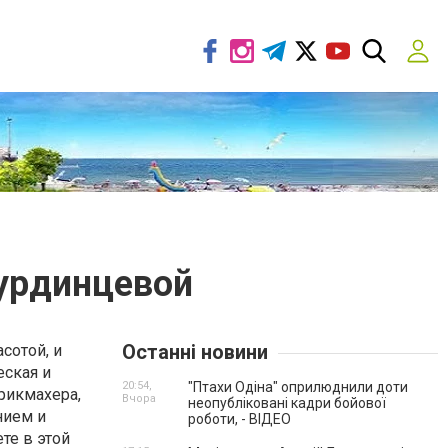
урдинцевой
Останні новини
сотой, и
еская и
20:54,
"Птахи Одіна" оприлюднили доти
рикмахера,
Вчора
неопубліковані кадри бойової
нием и
роботи, - ВІДЕО
те в этой