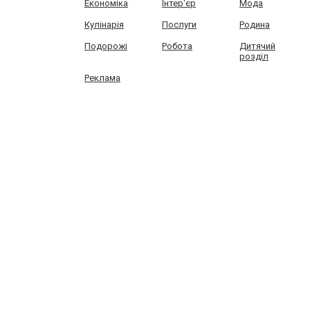
Економіка
Інтер'єр
Мода
Кулінарія
Послуги
Родина
Подорожі
Робота
Дитячий
розділ
Реклама