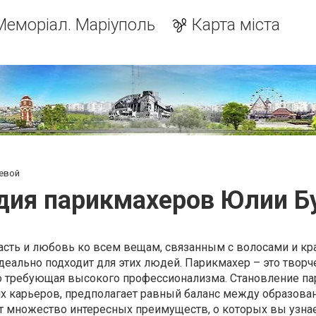
Меморіал. Маріуполь
Карта міста
евой
дия парикмахеров Юлии Б
асть и любовь ко всем вещам, связанным с волосами и кра
еально подходит для этих людей. Парикмахер – это творч
но требующая высокого профессионализма. Становление па
их карьеров, предполагает равный баланс между образова
т множество интересных преимуществ, о которых вы узнае