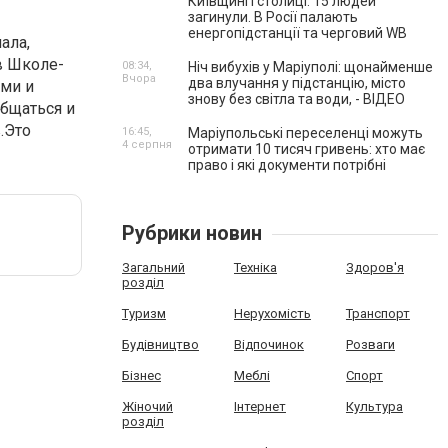
Київщині і столиці. 15 людей
загинули. В Росії палають
енергопідстанції та черговий WB
ала,
в Школе-
08:34,
Ніч вибухів у Маріуполі: щонайменше
Вчора
два влучання у підстанцію, місто
ями и
знову без світла та води, - ВІДЕО
общаться и
.Это
16:45,
Маріупольські переселенці можуть
4 серпня
отримати 10 тисяч гривень: хто має
право і які документи потрібні
Рубрики новин
Загальний
Техніка
Здоров'я
розділ
Туризм
Нерухомість
Транспорт
Будівництво
Відпочинок
Розваги
Бізнес
Меблі
Спорт
Жіночий
Інтернет
Культура
розділ