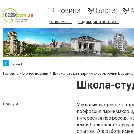
Новини
Блоги
Голос міста
Редакційна політика
П
Погода
Головна
Бізнес новини
Школа-студия парикмахеров Юлии Бурдинц
Школа-сту
Послуги
У многих людей есть стр
профессия парикмахер ид
интересная профессия, 
как и большинство друг
опытом. Эта работа имее