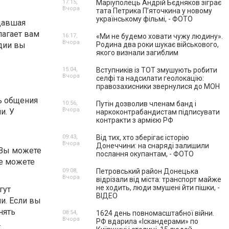
17:15,
Маріуполець Андрій Бєдняков зіграє
Вчора
тата Петрика П’яточкина у новому
українському фільмі, - ФОТО
давшая
агает вам
16:17,
«Ми не будемо ховати чужу людину».
Вчора
дии вы
Родина два роки шукає військового,
якого визнали загиблим
15:04,
Вступників із ТОТ змушують робити
Вчора
селфі та надсилати геолокацію:
правозахисники звернулися до МОН
ь общения
10:56,
Путін дозволив членам банд і
Вчора
и. У
наркоконтрабандистам підписувати
контракти з армією РФ
09:43,
Від тих, хто зберігає історію
Вчора
Донеччини: на снаряді залишили
 Вы можете
послання окупантам, - ФОТО
же можете
09:08,
Петровський район Донецька
Вчора
відрізали від міста: транспорт майже
не ходить, люди змушені йти пішки, -
гут
ВІДЕО
ми. Если вы
нять
08:54,
1624 день повномасштабної війни.
Вчора
РФ вдарила «Іскандерами» по
.