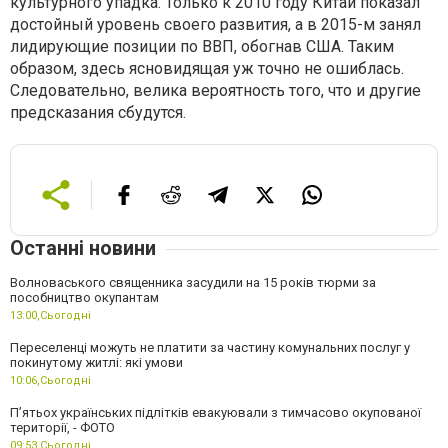
культурного упадка. Только к 2010 году Китай показал
достойный уровень своего развития, а в 2015-м занял
лидирующие позиции по ВВП, обогнав США. Таким
образом, здесь ясновидящая уж точно не ошиблась.
Следовательно, велика вероятность того, что и другие
предсказания сбудутся.
Останні новини
Волноваського священника засудили на 15 років тюрми за
пособництво окупантам
13:00,
Сьогодні
Переселенці можуть не платити за частину комунальних послуг у
покинутому житлі: які умови
10:06,
Сьогодні
П’ятьох українських підлітків евакуювали з тимчасово окупованої
території, - ФОТО
09:53,
Сьогодні