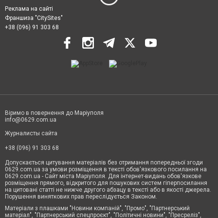
Реклама на сайті
Франшиза "CitySites"
+38 (096) 91 303 68
Віримо в повернення до Маріуполя
info@0629.com.ua
Журналисты сайта
+38 (096) 91 303 68
Допускається цитування матеріалів без отримання попередньої згоди
0629.com.ua за умови розміщення в тексті обов'язкового посилання на
0629.com.ua - Сайт міста Маріуполя. Для інтернет-видань обов'язкове
розміщення прямого, відкритого для пошукових систем гіперпосилання
на цитовані статті не нижче другого абзацу в тексті або в якості джерела.
Порушення виняткових прав переслідується Законом.
Матеріали з плашками "Новини компаній", "Промо", "Партнерський
матеріал", "Партнерський спецпроєкт", "Політичні новини", "Пресреліз",