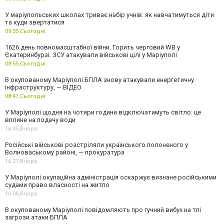
У маріупольських школах триває набір учнів: як навчатимуться діти
та куди звертатися
09:35,
Сьогодні
1626 день повномасштабної війни. Горить черговий WB у
Єкатеринбурзі. ЗСУ атакували військові цілі у Маріуполі
08:55,
Сьогодні
В окупованому Маріуполі БПЛА знову атакували енергетичну
інфраструктуру, — ВІДЕО
08:47,
Сьогодні
У Маріуполі щодня на чотири години відключатимуть світло: це
вплине на подачу води
16:45,
Вчора
Російські військові розстріляли українського полоненого у
Волноваському районі, — прокуратура
16:27,
Вчора
У Маріуполі окупаційна адміністрація оскаржує визнане російськими
судами право власності на житло
16:06,
Вчора
В окупованому Маріуполі повідомляють про гучний вибух на тлі
загрози атаки БПЛА