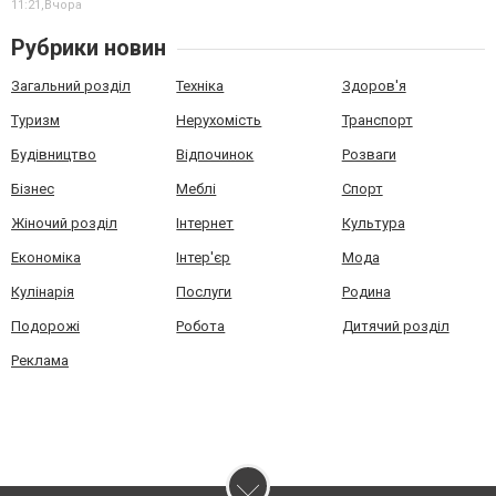
11:21,
Вчора
Рубрики новин
Загальний розділ
Техніка
Здоров'я
Туризм
Нерухомість
Транспорт
Будівництво
Відпочинок
Розваги
Бізнес
Меблі
Спорт
Жіночий розділ
Інтернет
Культура
Економіка
Інтер'єр
Мода
Кулінарія
Послуги
Родина
Подорожі
Робота
Дитячий розділ
Реклама