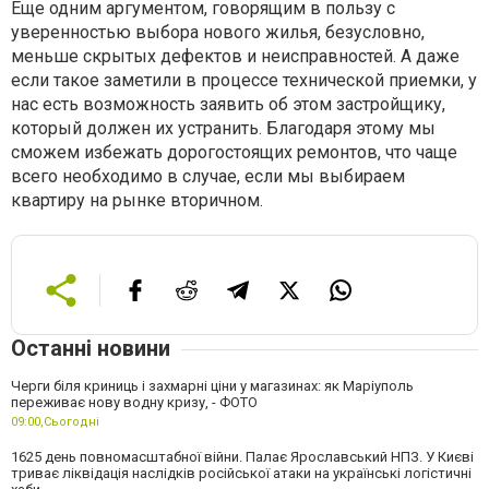
Еще одним аргументом, говорящим в пользу с
уверенностью выбора нового жилья, безусловно,
меньше скрытых дефектов и неисправностей. А даже
если такое заметили в процессе технической приемки, у
нас есть возможность заявить об этом застройщику,
который должен их устранить. Благодаря этому мы
сможем избежать дорогостоящих ремонтов, что чаще
всего необходимо в случае, если мы выбираем
квартиру на рынке вторичном.
Останні новини
Черги біля криниць і захмарні ціни у магазинах: як Маріуполь
переживає нову водну кризу, - ФОТО
09:00,
Сьогодні
1625 день повномасштабної війни. Палає Ярославський НПЗ. У Києві
триває ліквідація наслідків російської атаки на українські логістичні