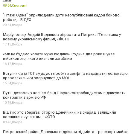
хаби
08:54,
Сьогодні
"Птахи Одіна" оприлюднили доти неопубліковані кадри бойової
роботи, - ВІДЕО
20:54,
Вчора
Маріуполець Андрій Бєдняков зіграє тата Петрика П’яточкина у
новому українському фільмі, - ФОТО
17:15,
Вчора
«Ми не будемо ховати чужу людину». Родина два роки шукає
військового, якого визнали загиблим
16:17,
Вчора
Вступників із ТОТ змушують робити селфі та надсилати геолокацію:
правозахисники звернулися до МОН
15:04,
Вчора
Путін дозволив членам банд і наркоконтрабандистам підписувати
контракти з армією РФ
10:56,
Вчора
Від тих, хто зберігає історію Донеччини: на снаряді залишили
послання окупантам, - ФОТО
09:43,
Вчора
Петровський район Донецька відрізали від міста: транспорт майже