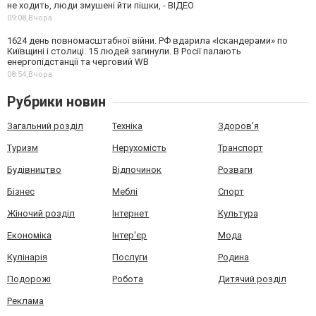
не ходить, люди змушені йти пішки, - ВІДЕО
09:08,
Вчора
1624 день повномасштабної війни. РФ вдарила «Іскандерами» по
Київщині і столиці. 15 людей загинули. В Росії палають
енергопідстанції та черговий WB
08:54,
Вчора
Рубрики новин
Загальний розділ
Техніка
Здоров'я
Туризм
Нерухомість
Транспорт
Будівництво
Відпочинок
Розваги
Бізнес
Меблі
Спорт
Жіночий розділ
Інтернет
Культура
Економіка
Інтер'єр
Мода
Кулінарія
Послуги
Родина
Подорожі
Робота
Дитячий розділ
Реклама