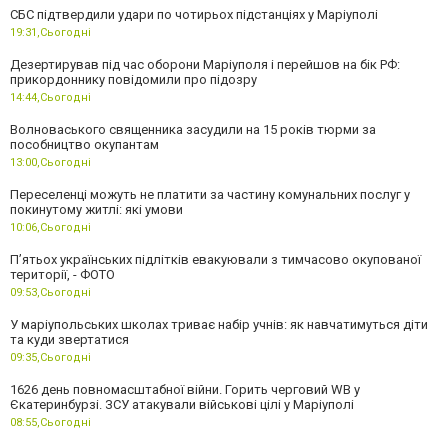
СБС підтвердили удари по чотирьох підстанціях у Маріуполі
19:31,
Сьогодні
Дезертирував під час оборони Маріуполя і перейшов на бік РФ:
прикордоннику повідомили про підозру
14:44,
Сьогодні
Волноваського священника засудили на 15 років тюрми за
пособництво окупантам
13:00,
Сьогодні
Переселенці можуть не платити за частину комунальних послуг у
покинутому житлі: які умови
10:06,
Сьогодні
П’ятьох українських підлітків евакуювали з тимчасово окупованої
території, - ФОТО
09:53,
Сьогодні
У маріупольських школах триває набір учнів: як навчатимуться діти
та куди звертатися
09:35,
Сьогодні
1626 день повномасштабної війни. Горить черговий WB у
Єкатеринбурзі. ЗСУ атакували військові цілі у Маріуполі
08:55,
Сьогодні