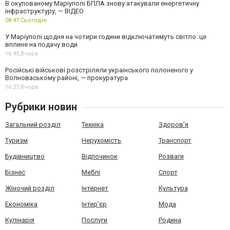
В окупованому Маріуполі БПЛА знову атакували енергетичну
інфраструктуру, — ВІДЕО
08:47,
Сьогодні
У Маріуполі щодня на чотири години відключатимуть світло: це
вплине на подачу води
16:45,
Вчора
Російські військові розстріляли українського полоненого у
Волноваському районі, — прокуратура
16:27,
Вчора
Рубрики новин
Загальний розділ
Техніка
Здоров'я
Туризм
Нерухомість
Транспорт
Будівництво
Відпочинок
Розваги
Бізнес
Меблі
Спорт
Жіночий розділ
Інтернет
Культура
Економіка
Інтер'єр
Мода
Кулінарія
Послуги
Родина