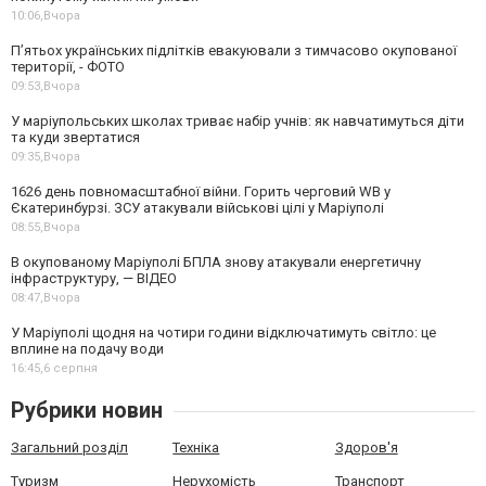
10:06,
Вчора
П’ятьох українських підлітків евакуювали з тимчасово окупованої
території, - ФОТО
09:53,
Вчора
У маріупольських школах триває набір учнів: як навчатимуться діти
та куди звертатися
09:35,
Вчора
1626 день повномасштабної війни. Горить черговий WB у
Єкатеринбурзі. ЗСУ атакували військові цілі у Маріуполі
08:55,
Вчора
В окупованому Маріуполі БПЛА знову атакували енергетичну
інфраструктуру, — ВІДЕО
08:47,
Вчора
У Маріуполі щодня на чотири години відключатимуть світло: це
вплине на подачу води
16:45,
6 серпня
Рубрики новин
Загальний розділ
Техніка
Здоров'я
Туризм
Нерухомість
Транспорт