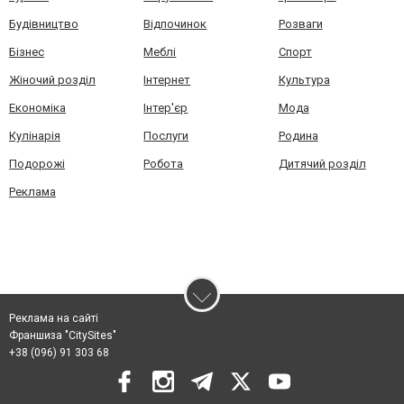
Будівництво
Відпочинок
Розваги
Бізнес
Меблі
Спорт
Жіночий розділ
Інтернет
Культура
Економіка
Інтер'єр
Мода
Кулінарія
Послуги
Родина
Подорожі
Робота
Дитячий розділ
Реклама
Реклама на сайті
Франшиза "CitySites"
+38 (096) 91 303 68