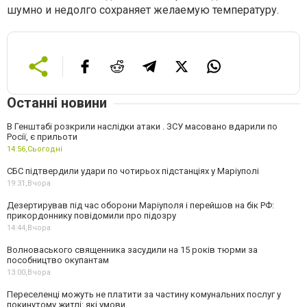
шумно и недолго сохраняет желаемую температуру.
Останні новини
В Генштабі розкрили наслідки атаки . ЗСУ масовано вдарили по
Росії, є прильоти
14:56,
Сьогодні
СБС підтвердили удари по чотирьох підстанціях у Маріуполі
19:31,
Вчора
Дезертирував під час оборони Маріуполя і перейшов на бік РФ:
прикордоннику повідомили про підозру
14:44,
Вчора
Волноваського священника засудили на 15 років тюрми за
пособництво окупантам
13:00,
Вчора
Переселенці можуть не платити за частину комунальних послуг у
покинутому житлі: які умови