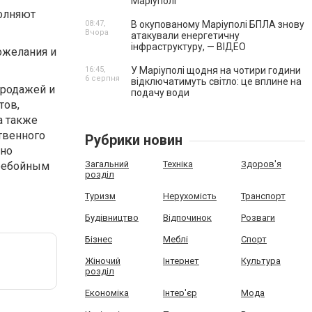
Маріуполі
олняют
08:47,
В окупованому Маріуполі БПЛА знову
Вчора
атакували енергетичну
інфраструктуру, — ВІДЕО
ожелания и
16:45,
У Маріуполі щодня на чотири години
6 серпня
відключатимуть світло: це вплине на
продажей и
подачу води
тов,
а также
твенного
Рубрики новин
нно
Загальний
Техніка
Здоров'я
еребойным
розділ
Туризм
Нерухомість
Транспорт
Будівництво
Відпочинок
Розваги
Бізнес
Меблі
Спорт
Жіночий
Інтернет
Культура
розділ
Економіка
Інтер'єр
Мода