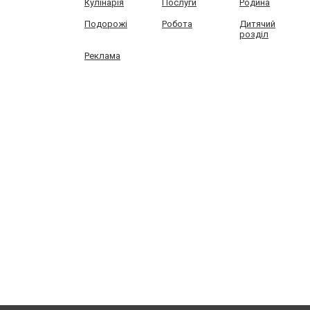
Кулінарія
Послуги
Родина
Подорожі
Робота
Дитячий
розділ
Реклама