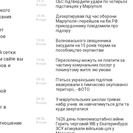
19:31,
СБС підтвердили удари по чотирьох
Вчора
підстанціях у Маріуполі
кого
жания
14:44,
Дезертирував під час оборони
Вчора
Маріуполя і перейшов на бік РФ:
прикордоннику повідомили про
ет
підозру
кое
13:00,
Волноваського священника
Вчора
засудили на 15 років тюрми за
пособництво окупантам
 сетки.
м сайте вы
10:06,
Переселенці можуть не платити за
Вчора
ров и
частину комунальних послуг у
покинутому житлі: які умови
09:53,
П’ятьох українських підлітків
Вчора
евакуювали з тимчасово окупованої
території, - ФОТО
ной
09:35,
У маріупольських школах триває
Вчора
набір учнів: як навчатимуться діти та
г в
куди звертатися
08:55,
1626 день повномасштабної війни.
отношение
Вчора
Горить черговий WB у Єкатеринбурзі.
ЗСУ атакували військові цілі у