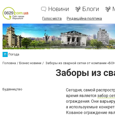
Новини
Блоги
Голос міста
Редакційна політика
П
Погода
Головна
Бізнес новини
Заборы из сварной сетки от компании «БО
Заборы из с
Будівництво
Сегодня, самой распрос
время является
забор се
ограждения. Они варьир
а используемые конкрет
Кованое ограждение явл