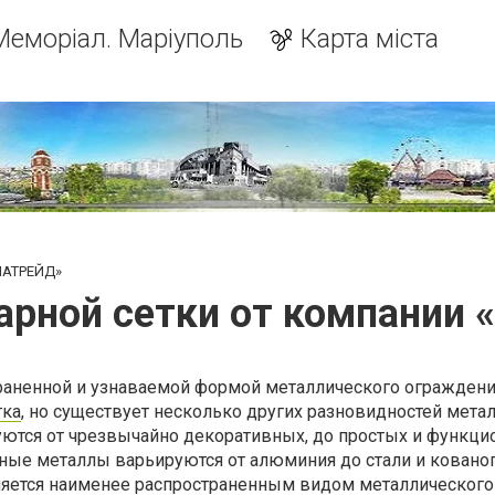
Меморіал. Маріуполь
Карта міста
НАТРЕЙД»
варной сетки от компании
траненной и узнаваемой формой металлического ограждени
тка
, но существует несколько других разновидностей мета
уются от чрезвычайно декоративных, до простых и функци
ные металлы варьируются от алюминия до стали и кованог
яется наименее распространенным видом металлического