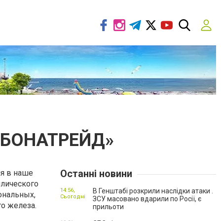
 «БОНАТРЕЙД»
Останні новини
я в наше
ллического
14:56,
В Генштабі розкрили наслідки атаки .
ональных,
Сьогодні
ЗСУ масовано вдарили по Росії, є
о железа.
прильоти