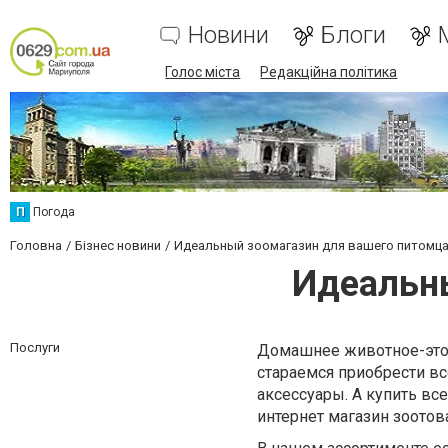
Новини
Блоги
Голос міста
Редакційна політика
П
Погода
Головна
Бізнес новини
Идеальный зоомагазин для вашего питомц
Идеальны
Послуги
Домашнее животное-это н
стараемся приобрести в
аксессуары. А купить вс
интернет магазин зоото