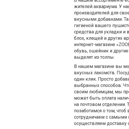
В нашем ассортименте ес
жителей аквариума. У н
производителей для свое
вкусными добавками. Так
гигиеной вашего пушист
средства для укладки и
блох, клещей и других в
интернет-магазине «ZOO
обувь, ошейник и другие
выделят из толпы.
В нашем магазине вы мо
вкусных лакомств. Посуд
один клик. Просто добав
выбранных способов. Что
своим любимцам, мы пре
может быть оплата нали
на почтовом отделении. 
позаботимся о том, что
сотрудничаем с самыми 
осуществляем доставку 