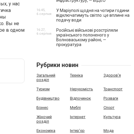
інфраструктуру, — ВІДЕО
х, у нас
тичка
16:45,
У Маріуполі щодня на чотири години
6 серпня
відключатимуть світло: це вплине на
ены
подачу води
о. Вы не
ое в одном
16:27,
Російські військові розстріляли
6 серпня
українського полоненого у
Волноваському районі, —
прокуратура
Рубрики новин
Загальний
Техніка
Здоров'я
розділ
Туризм
Нерухомість
Транспорт
Будівництво
Відпочинок
Розваги
Бізнес
Меблі
Спорт
Жіночий
Інтернет
Культура
розділ
Економіка
Інтер'єр
Мода