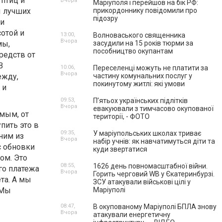
 птиц и
Вчора
Маріуполя і перейшов на бік РФ:
ы лучших
прикордоннику повідомили про
підозру
 и
отой и
13:00,
Волноваського священника
Вчора
мы,
засудили на 15 років тюрми за
пособництво окупантам
редств от
В
10:06,
Переселенці можуть не платити за
Вчора
ежду,
частину комунальних послуг у
покинутому житлі: які умови
 и
09:53,
П’ятьох українських підлітків
Вчора
евакуювали з тимчасово окупованої
мым, от
території, - ФОТО
пить это в
09:35,
У маріупольських школах триває
ним из
Вчора
набір учнів: як навчатимуться діти та
с обновки
куди звертатися
ом. Это
08:55,
1626 день повномасштабної війни.
го платежа
Вчора
Горить черговий WB у Єкатеринбурзі.
та. А мы
ЗСУ атакували військові цілі у
 Мы
Маріуполі
08:47,
В окупованому Маріуполі БПЛА знову
Вчора
атакували енергетичну