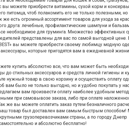
ть все необходимые товары для кошек и собак, грызунов,
ас вы можете приобрести витамины, сухой корм и консерв
го питомца, чтоб полакомить его не только полезными, но
 же есть огромный ассортимент товаров для ухода за крас
ого друга: лечебные, профилактические шампуни и бальза
 все необходимое для груминга. Множество эффективных с
редителей представлены для вас по самой выгодной цене. 
BEST» вы можете приобрести своему любимцу модную од
 аксессуары, которые пригодятся вам в ежедневной жизни
жете купить абсолютно все, что вам может быть необходи
ы до стильных аксессуаров и средств личной гигиены и ку
ьте нужный товар в свою корзину и осуществить оплату од
б вам было не только выгодно, но и удобно покупать у на
длагаем вам произвести оплату наиболее удобным метод
чными при самовывозе заказа, либо при оплате наложенно
Так же вы можете оплатить заказ путем безналичного расче
б ваш товар был доставлен вам самым быстрым способом!
крупными грузоперевозчиками страны, а по городу Днепр
самостоятельно и абсолютно бесплатно!