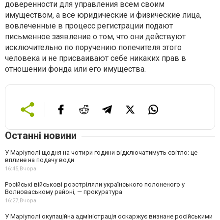
доверенности для управления всем своим
имуществом, а все юридические и физические лица,
вовлеченные в процесс регистрации подают
письменное заявление о том, что они действуют
исключительно по поручению попечителя этого
человека и не присваивают себе никаких прав в
отношении фонда или его имущества.
Останні новини
У Маріуполі щодня на чотири години відключатимуть світло: це
вплине на подачу води
16:45,
Вчора
Російські військові розстріляли українського полоненого у
Волноваському районі, — прокуратура
16:27,
Вчора
У Маріуполі окупаційна адміністрація оскаржує визнане російськими