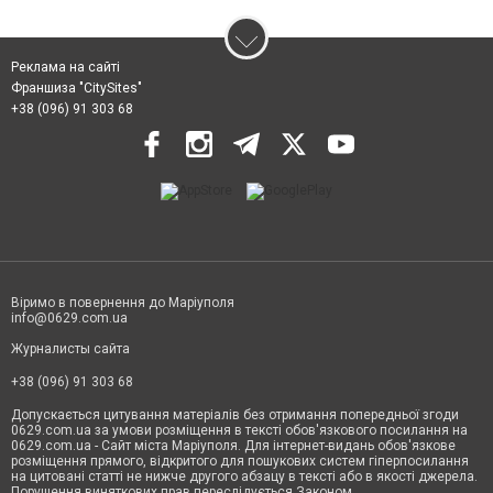
Реклама на сайті
Франшиза "CitySites"
+38 (096) 91 303 68
Віримо в повернення до Маріуполя
info@0629.com.ua
Журналисты сайта
+38 (096) 91 303 68
Допускається цитування матеріалів без отримання попередньої згоди
0629.com.ua за умови розміщення в тексті обов'язкового посилання на
0629.com.ua - Сайт міста Маріуполя. Для інтернет-видань обов'язкове
розміщення прямого, відкритого для пошукових систем гіперпосилання
на цитовані статті не нижче другого абзацу в тексті або в якості джерела.
Порушення виняткових прав переслідується Законом.