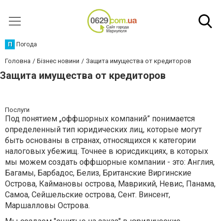
П
Погода
Головна
Бізнес новини
Защита имущества от кредиторов
Защита имущества от кредиторов
Послуги
Под понятием „оффшорных компаний” понимается
определенный тип юридических лиц, которые могут
быть основаны в странах, относящихся к категории
налоговых убежищ. Точнее в юрисдикциях, в которых
мы можем создать оффшорные компании - это: Англия,
Багамы, Барбадос, Белиз, Британские Виргинские
Острова, Каймановы острова, Маврикий, Невис, Панама,
Самоа, Сейшельские острова, Сент. Винсент,
Маршалловы Острова.