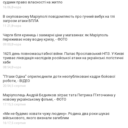
судами право власності на житло
16:06,
Вчора
В окупованому Маріуполі повідомляють про гучний вибух на тлі
загрози атаки БПЛА
11:21,
Вчора
Черги біля криниць і захмарні ціни у магазинах: як Маріуполь
переживає нову водну кризу, - ФОТО
09:00,
Вчора
1625 день повномасштабної війни. Палає Ярославський НПЗ. У Києві
триває ліквідація наслідків російської атаки на українські логістичні
хаби
08:54,
Вчора
"Птахи Одіна" оприлюднили доти неопубліковані кадри бойової
роботи, - ВІДЕО
20:54,
5 серпня
Маріуполець Андрій Бєдняков зіграє тата Петрика П’яточкина у
новому українському фільмі, - ФОТО
17:15,
5 серпня
«Ми не будемо ховати чужу людину». Родина два роки шукає
військового, якого визнали загиблим
16:17,
5 серпня