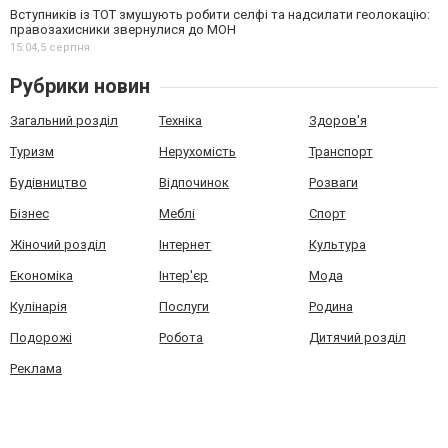
Вступників із ТОТ змушують робити селфі та надсилати геолокацію:
правозахисники звернулися до МОН
15:04,
5 серпня
Рубрики новин
Загальний розділ
Техніка
Здоров'я
Туризм
Нерухомість
Транспорт
Будівництво
Відпочинок
Розваги
Бізнес
Меблі
Спорт
Жіночий розділ
Інтернет
Культура
Економіка
Інтер'єр
Мода
Кулінарія
Послуги
Родина
Подорожі
Робота
Дитячий розділ
Реклама