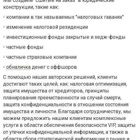
Мы создаем "сшитые на заказ" в юридические
конструкции, такие как:
- компании в так называемых "налоговых гаванях"
- изменение налоговой резиденции
- инвестиционные фонды закрытые и хедж-фонды
- частные фонды
- частные страховые компании
-
обналичка
денег с оффшоров
С помощью наших авторских решений, клиенты
достигают таких целей, как: налоговая оптимизация,
защита имущества от кредиторов, принципы
планирования преемственности на случай смерти,
защита конфиденциальности в отношении состояния
имущества и личности. Благодаря сотрудничеству, мы
можем предложить нашим клиентам комплексные
услуги в области обеспечения безопасности VIP, защиты
от утечки конфиденциальной информации, а также в
области сбора стратегической информации о рынке и