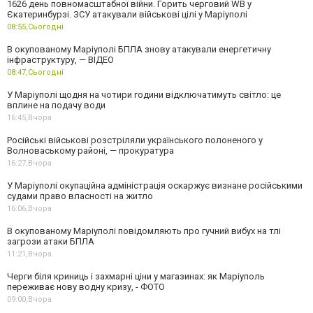
1626 день повномасштабної війни. Горить черговий WB у
Єкатеринбурзі. ЗСУ атакували військові цілі у Маріуполі
08:55,
Сьогодні
В окупованому Маріуполі БПЛА знову атакували енергетичну
інфраструктуру, — ВІДЕО
08:47,
Сьогодні
У Маріуполі щодня на чотири години відключатимуть світло: це
вплине на подачу води
16:45,
Вчора
Російські військові розстріляли українського полоненого у
Волноваському районі, — прокуратура
16:27,
Вчора
У Маріуполі окупаційна адміністрація оскаржує визнане російськими
судами право власності на житло
16:06,
Вчора
В окупованому Маріуполі повідомляють про гучний вибух на тлі
загрози атаки БПЛА
11:21,
Вчора
Черги біля криниць і захмарні ціни у магазинах: як Маріуполь
переживає нову водну кризу, - ФОТО
09:00,
Вчора