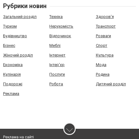
Рубрики новин
Загальний розділ
Техніка
Здоров'я
Туризм
Нерухомість
Транспорт
Будівництво
Відпочинок
Розваги
Бізнес
Меблі
Спорт
Жіночий розділ
Інтернет
Культура
Економіка
Інтер'єр
Мода
Кулінарія
Послуги
Родина
Подорожі
Робота
Дитячий розділ
Реклама
Реклама на сайті