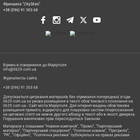
Франшиза "CitySites"
+38 (096) 91 303 68
Віримо в повернення до Маріуполя
info@0629.com.ua
Журналисты сайта
+38 (096) 91 303 68
Допускається цитування матеріалів без отримання попередньої згоди
0629.com.ua за умови розміщення в тексті обов'язкового посилання на
0629.com.ua - Сайт міста Маріуполя. Для інтернет-видань обов'язкове
розміщення прямого, відкритого для пошукових систем гіперпосилання
на цитовані статті не нижче другого абзацу в тексті або в якості джерела.
Порушення виняткових прав переслідується Законом.
Матеріали з плашками "Новини компаній", "Промо", "Партнерський
матеріал", "Партнерський спецпроєкт", "Політичні новини", "Пресреліз",
"PR", "Офіційно", "Політична реклама" публікуються на правах реклами.