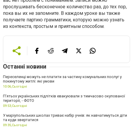
вас нет проблем с пониманием. Записи можно
прослушивать бесконечное количество раз, до тех пор,
пока вы их не запомните. В каждом уроке вы также
получаете партию грамматики, которую можно узнать
из контекста, простым и приятным способом.
Останні новини
Переселенці можуть не платити за частину комунальних послуг у
покинутому житлі: які умови
10:06,
Сьогодні
П’ятьох українських підлітків евакуювали з тимчасово окупованої
території, - ФОТО
09:53,
Сьогодні
У маріупольських школах триває набір учнів: як навчатимуться діти
та куди звертатися
09:35,
Сьогодні