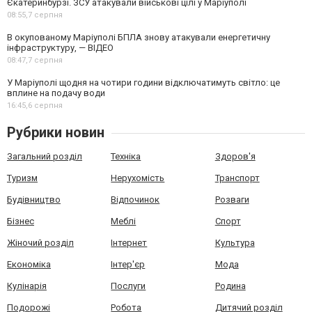
Єкатеринбурзі. ЗСУ атакували військові цілі у Маріуполі
08:55,
7 серпня
В окупованому Маріуполі БПЛА знову атакували енергетичну
інфраструктуру, — ВІДЕО
08:47,
7 серпня
У Маріуполі щодня на чотири години відключатимуть світло: це
вплине на подачу води
16:45,
6 серпня
Рубрики новин
Загальний розділ
Техніка
Здоров'я
Туризм
Нерухомість
Транспорт
Будівництво
Відпочинок
Розваги
Бізнес
Меблі
Спорт
Жіночий розділ
Інтернет
Культура
Економіка
Інтер'єр
Мода
Кулінарія
Послуги
Родина
Подорожі
Робота
Дитячий розділ