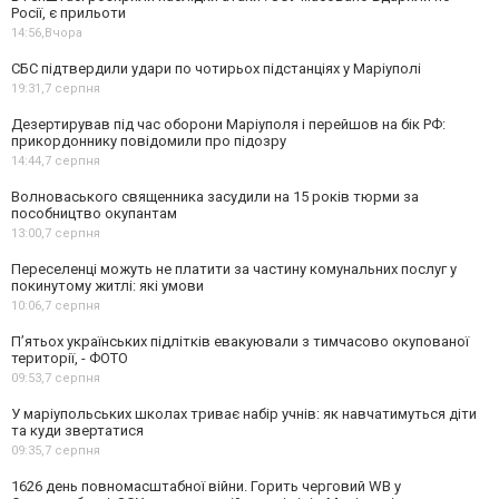
Росії, є прильоти
14:56,
Вчора
СБС підтвердили удари по чотирьох підстанціях у Маріуполі
19:31,
7 серпня
Дезертирував під час оборони Маріуполя і перейшов на бік РФ:
прикордоннику повідомили про підозру
14:44,
7 серпня
Волноваського священника засудили на 15 років тюрми за
пособництво окупантам
13:00,
7 серпня
Переселенці можуть не платити за частину комунальних послуг у
покинутому житлі: які умови
10:06,
7 серпня
П’ятьох українських підлітків евакуювали з тимчасово окупованої
території, - ФОТО
09:53,
7 серпня
У маріупольських школах триває набір учнів: як навчатимуться діти
та куди звертатися
09:35,
7 серпня
1626 день повномасштабної війни. Горить черговий WB у