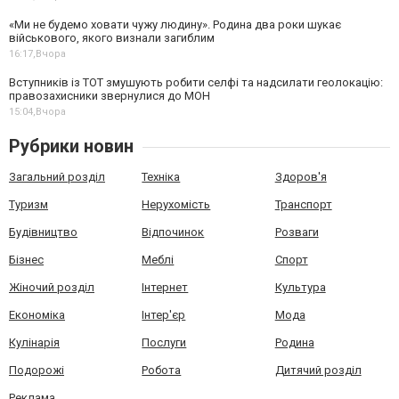
«Ми не будемо ховати чужу людину». Родина два роки шукає
військового, якого визнали загиблим
16:17,
Вчора
Вступників із ТОТ змушують робити селфі та надсилати геолокацію:
правозахисники звернулися до МОН
15:04,
Вчора
Рубрики новин
Загальний розділ
Техніка
Здоров'я
Туризм
Нерухомість
Транспорт
Будівництво
Відпочинок
Розваги
Бізнес
Меблі
Спорт
Жіночий розділ
Інтернет
Культура
Економіка
Інтер'єр
Мода
Кулінарія
Послуги
Родина
Подорожі
Робота
Дитячий розділ
Реклама