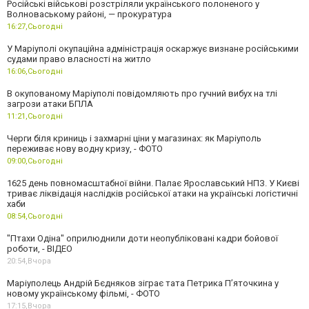
Російські військові розстріляли українського полоненого у
Волноваському районі, — прокуратура
16:27,
Сьогодні
У Маріуполі окупаційна адміністрація оскаржує визнане російськими
судами право власності на житло
16:06,
Сьогодні
В окупованому Маріуполі повідомляють про гучний вибух на тлі
загрози атаки БПЛА
11:21,
Сьогодні
Черги біля криниць і захмарні ціни у магазинах: як Маріуполь
переживає нову водну кризу, - ФОТО
09:00,
Сьогодні
1625 день повномасштабної війни. Палає Ярославський НПЗ. У Києві
триває ліквідація наслідків російської атаки на українські логістичні
хаби
08:54,
Сьогодні
"Птахи Одіна" оприлюднили доти неопубліковані кадри бойової
роботи, - ВІДЕО
20:54,
Вчора
Маріуполець Андрій Бєдняков зіграє тата Петрика П’яточкина у
новому українському фільмі, - ФОТО
17:15,
Вчора