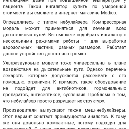
ингаляциям даже при повышенной температуре у
пациента. Такой
ингалятор купить
по умеренной
стоимости вы сможете в интернет-магазине Medico.
Определитесь с типом небулайзера. Компрессорная
модель может применяться для лечения всех
дыхательных путей. Вы сможете подобрать ингалятор с
несколькими режимами работы – для выработки
аэрозольных частниц разных размеров. Работает
данное устройство достаточно громко.
Ультразвуковые модели тоже универсальны в плане
воздействия на дыхательные пути. Однако перечень
лекарств, которые допускается рассеивать с его
помощью, ограничен. К примеру, такое оборудование
не подойдет для антибиотиков, гормональных
препаратов, антисептиков, суспензия. Проблема в том,
что небулайзер просто разрушает их структуру.
Производители выпускают также меш-небулайзеры.
Этот вариант сочетает преимущества аналогов. К тому
же они довольно компактные, потому подходят для