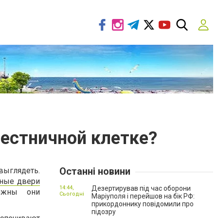
лестничной клетке?
Останні новини
выглядеть.
ные двери
14:44,
Дезертирував під час оборони
олжны они
Сьогодні
Маріуполя і перейшов на бік РФ:
прикордоннику повідомили про
підозру