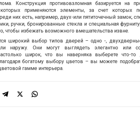
лома. Конструкция противовзломная базируется на п
которых применяются элементы, за счет которых п
среди них есть, например, двух-или пятиточечный замок, 
ки, ручки, бронированные стекла и специальная фурнитур
го, чтобы избежать возможного вмешательства извне.
тся широкий выбор типов дверей – одно -, двухдверны
ли наружу. Они могут выглядеть элегантно или со
настолько широк, что вы наверняка выберете что-то 
благодаря богатому выбору цветов – вы можете подобрат
цветовой гамме интерьера.