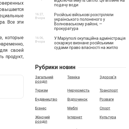
відключатимуть світло: це вплине на
роверенных
подачу води
овышается
16:27,
Російські військові розстріляли
специальные
Вчора
українського полоненого у
а. Все эти
Волноваському районі, —
прокуратура
е, которые
16:06,
У Маріуполі окупаційна адміністрація
Вчора
оскаржує визнане російськими
временно,
судами право власності на житло
для своей
ь продукт,
Рубрики новин
Загальний
Техніка
Здоров'я
розділ
Туризм
Нерухомість
Транспорт
Будівництво
Відпочинок
Розваги
Бізнес
Меблі
Спорт
Жіночий
Інтернет
Культура
розділ