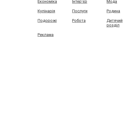
Економіка
Інтер'єр
Мода
Кулінарія
Послуги
Родина
Подорожі
Робота
Дитячий
розділ
Реклама