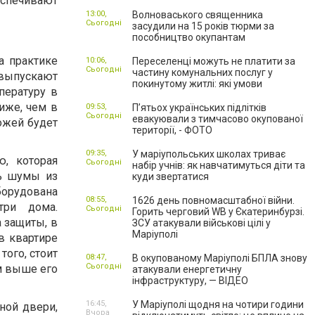
еспечивают
13:00,
Волноваського священника
Сьогодні
засудили на 15 років тюрми за
пособництво окупантам
а практике
10:06,
Переселенці можуть не платити за
Сьогодні
частину комунальних послуг у
 выпускают
покинутому житлі: які умови
пературу в
иже, чем в
09:53,
П’ятьох українських підлітків
Сьогодні
евакуювали з тимчасово окупованої
ожей будет
території, - ФОТО
09:35,
У маріупольських школах триває
, которая
Сьогодні
набір учнів: як навчатимуться діти та
ть шумы из
куди звертатися
орудована
08:55,
1626 день повномасштабної війни.
три дома.
Сьогодні
Горить черговий WB у Єкатеринбурзі.
 защиты, в
ЗСУ атакували військові цілі у
Маріуполі
 в квартире
ого, стоит
08:47,
В окупованому Маріуполі БПЛА знову
Сьогодні
м выше его
атакували енергетичну
інфраструктуру, — ВІДЕО
16:45,
У Маріуполі щодня на чотири години
ной двери,
Вчора