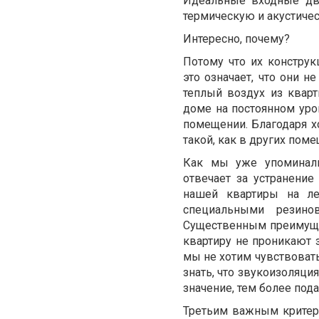
Идеальные входные две
термическую и акустиче
Интересно, почему?
Потому что их конструк
это означает, что они н
теплый воздух из квар
доме на постоянном уров
помещении. Благодаря х
такой, как в других поме
Как мы уже упоминали
отвечает за устранени
нашей квартиры на ле
специальными резино
Существенным преимущест
квартиру не проникают з
мы не хотим чувствовать
знать, что звукоизоляци
значение, тем более под
Третьим важным критер