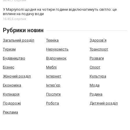
08:47,
7 серпня
У Маріуполі щодня на чотири години відключатимуть світло: це
вплине на подачу води
16:45,
6 серпня
Рубрики новин
Загальний розділ
Техніка
Здоров'я
Туризм
Нерухомість
Транспорт
Будівництво
Відпочинок
Розваги
Бізнес
Меблі
Спорт
Жіночий розділ
Інтернет
Культура
Економіка
Інтер'єр
Мода
Кулінарія
Послуги
Родина
Подорожі
Робота
Дитячий розділ
Реклама