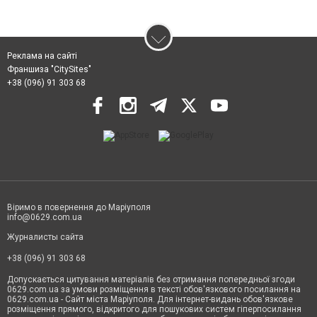
Реклама на сайті
Франшиза "CitySites"
+38 (096) 91 303 68
Віримо в повернення до Маріуполя
info@0629.com.ua
Журналисты сайта
+38 (096) 91 303 68
Допускається цитування матеріалів без отримання попередньої згоди
0629.com.ua за умови розміщення в тексті обов'язкового посилання на
0629.com.ua - Сайт міста Маріуполя. Для інтернет-видань обов'язкове
розміщення прямого, відкритого для пошукових систем гіперпосилання