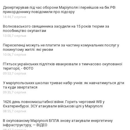
Дезертирував під час оборони Маріуполя і перейшов на бік РФ:
прикордоннику повідомили про підозру
14:44,
7 серпня
Волноваського священника засудили на 15 років тюрми за
пособництво окупантам
13:00,
7 серпня
Переселенці можуть не платити за частину комунальних послуг у
покинутому житлі: які умови
10:06,
7 серпня
П’ятьох українських підлітків евакуювали з тимчасово окупованої
території, - ФОТО
09:53,
7 серпня
У маріупольських школах триває набір учнів: як навчатимуться діти
та куди звертатися
09:35,
7 серпня
1626 день повномасштабної війни. Горить черговий WB у
Єкатеринбурзі. ЗСУ атакували військові цілі у Маріуполі
08:55,
7 серпня
В окупованому Маріуполі БПЛА знову атакували енергетичну
інфраструктуру, — ВІДЕО