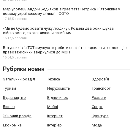
Маріуполець Андрій Бєдняков зіграє тата Петрика П’яточкина у
новому українському фільмі, - ФОТО
17:15,
5 серпня
«Ми не будемо ховати чужу людину». Родина два роки шукає
військового, якого визнали загиблим
16:17,
5 серпня
Вступників із ТОТ змушують робити селфі та надсилати геолокацію:
правозахисники звернулися до МОН
15:04,
5 серпня
Рубрики новин
Загальний розділ
Техніка
Здоров'я
Туризм
Нерухомість
Транспорт
Будівництво
Відпочинок
Розваги
Бізнес
Меблі
Спорт
Жіночий розділ
Інтернет
Культура
Економіка
Інтер'єр
Мода