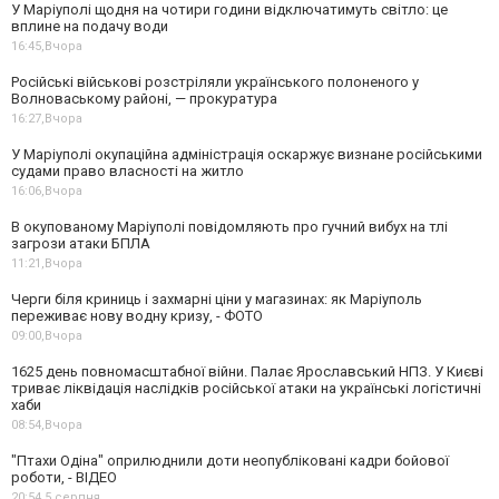
У Маріуполі щодня на чотири години відключатимуть світло: це
вплине на подачу води
16:45,
Вчора
Російські військові розстріляли українського полоненого у
Волноваському районі, — прокуратура
16:27,
Вчора
У Маріуполі окупаційна адміністрація оскаржує визнане російськими
судами право власності на житло
16:06,
Вчора
В окупованому Маріуполі повідомляють про гучний вибух на тлі
загрози атаки БПЛА
11:21,
Вчора
Черги біля криниць і захмарні ціни у магазинах: як Маріуполь
переживає нову водну кризу, - ФОТО
09:00,
Вчора
1625 день повномасштабної війни. Палає Ярославський НПЗ. У Києві
триває ліквідація наслідків російської атаки на українські логістичні
хаби
08:54,
Вчора
"Птахи Одіна" оприлюднили доти неопубліковані кадри бойової
роботи, - ВІДЕО
20:54,
5 серпня