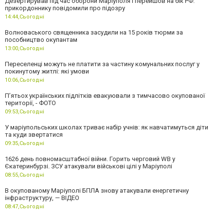
Дезертирував під час оборони Маріуполя і перейшов на бік РФ:
прикордоннику повідомили про підозру
14:44,
Сьогодні
Волноваського священника засудили на 15 років тюрми за
пособництво окупантам
13:00,
Сьогодні
Переселенці можуть не платити за частину комунальних послуг у
покинутому житлі: які умови
10:06,
Сьогодні
П’ятьох українських підлітків евакуювали з тимчасово окупованої
території, - ФОТО
09:53,
Сьогодні
У маріупольських школах триває набір учнів: як навчатимуться діти
та куди звертатися
09:35,
Сьогодні
1626 день повномасштабної війни. Горить черговий WB у
Єкатеринбурзі. ЗСУ атакували військові цілі у Маріуполі
08:55,
Сьогодні
В окупованому Маріуполі БПЛА знову атакували енергетичну
інфраструктуру, — ВІДЕО
08:47,
Сьогодні