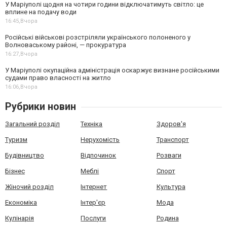
У Маріуполі щодня на чотири години відключатимуть світло: це
вплине на подачу води
16:45,
Вчора
Російські військові розстріляли українського полоненого у
Волноваському районі, — прокуратура
16:27,
Вчора
У Маріуполі окупаційна адміністрація оскаржує визнане російськими
судами право власності на житло
16:06,
Вчора
Рубрики новин
Загальний розділ
Техніка
Здоров'я
Туризм
Нерухомість
Транспорт
Будівництво
Відпочинок
Розваги
Бізнес
Меблі
Спорт
Жіночий розділ
Інтернет
Культура
Економіка
Інтер'єр
Мода
Кулінарія
Послуги
Родина