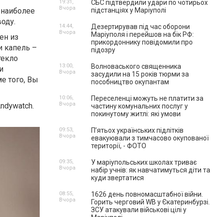
19:31,
СБС підтвердили удари по чотирьох
Вчора
 наиболее
підстанціях у Маріуполі
оду.
14:44,
Дезертирував під час оборони
Вчора
Маріуполя і перейшов на бік РФ:
ен из
прикордоннику повідомили про
и капель –
підозру
текло
13:00,
Волноваського священника
и
Вчора
засудили на 15 років тюрми за
е того, Вы
пособництво окупантам
10:06,
Переселенці можуть не платити за
Вчора
ndywatch.
частину комунальних послуг у
покинутому житлі: які умови
09:53,
П’ятьох українських підлітків
Вчора
евакуювали з тимчасово окупованої
території, - ФОТО
09:35,
У маріупольських школах триває
Вчора
набір учнів: як навчатимуться діти та
куди звертатися
08:55,
1626 день повномасштабної війни.
Вчора
Горить черговий WB у Єкатеринбурзі.
ЗСУ атакували військові цілі у