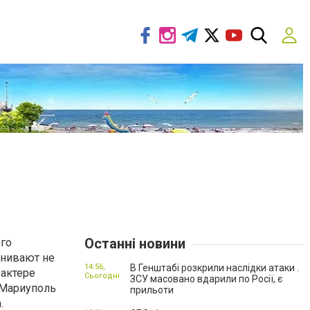
Останні новини
ого
енивают не
14:56,
В Генштабі розкрили наслідки атаки .
рактере
Сьогодні
ЗСУ масовано вдарили по Росії, є
 Мариуполь
прильоти
.