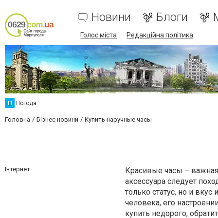
Новини
Блоги
Голос міста
Редакційна політика
П
Погода
Головна
Бізнес новини
Купить наручные часы
Інтернет
Красивые часы – важная 
аксессуара следует похо
только статус, но и вкус
человека, его настроени
купить недорого, обрати