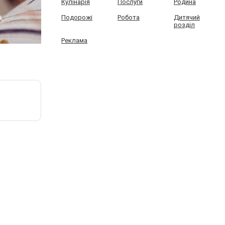
Кулінарія
Послуги
Родина
Подорожі
Робота
Дитячий
розділ
Реклама