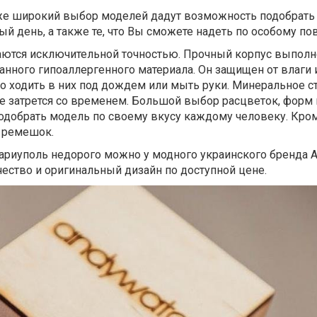
кже широкий выбор моделей дадут возможность подобрать
й день, а также те, что Вы сможете надеть по особому пов
чаются исключительной точностью. Прочный корпус выполн
нного гипоаллергенного материала. Он защищен от влаги 
о ходить в них под дождем или мыть руки. Минеральное с
е затрется со временем. Большой выбор расцветок, форм 
одобрать модель по своему вкусу каждому человеку. Кром
 ремешок.
риуполь недорого можно у модного украинского бренда A
ество и оригинальный дизайн по доступной цене.