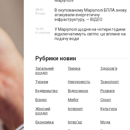
Маріуполі
08:47,
В окупованому Маріуполі БПЛА знову
Вчора
атакували енергетичну
інфраструктуру, — ВІДЕО
16:45,
У Маріуполі щодня на чотири години
6 серпня
відключатимуть світло: це вплине на
подачу води
Рубрики новин
Загальний
Техніка
Здоров'я
розділ
Туризм
Нерухомість
Транспорт
Будівництво
Відпочинок
Розваги
Бізнес
Меблі
Спорт
Жіночий
Інтернет
Культура
розділ
Економіка
Інтер'єр
Мода