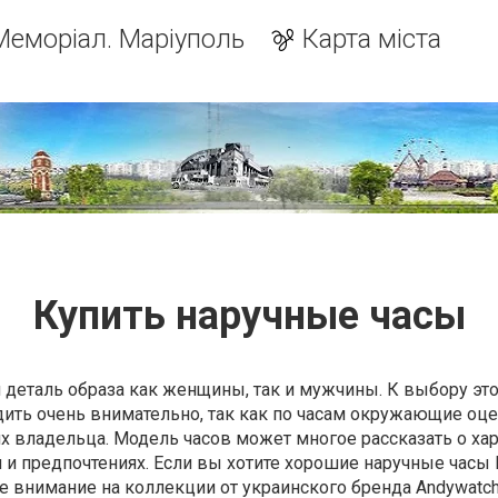
Меморіал. Маріуполь
Карта міста
Купить наручные часы
деталь образа как женщины, так и мужчины. К выбору эт
дить очень внимательно, так как по часам окружающие оц
 их владельца. Модель часов может многое рассказать о ха
и и предпочтениях. Если вы хотите хорошие наручные часы
те внимание на коллекции от украинского бренда Andywatch