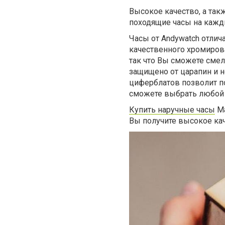
Высокое качество, а та
походящие часы на кажды
Часы от Andywatch отли
качественного хромирова
так что Вы сможете смел
защищено от царапин и н
циферблатов позволит п
сможете выбрать любой
Купить наручные часы
Ма
Вы получите высокое кач