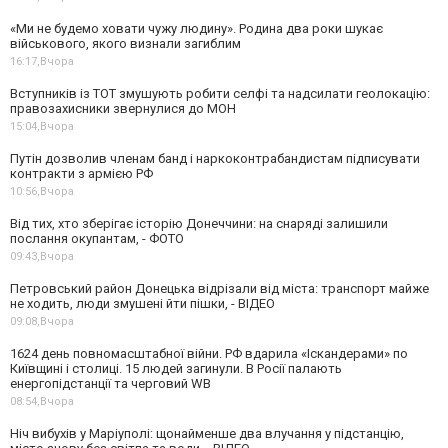
«Ми не будемо ховати чужу людину». Родина два роки шукає
військового, якого визнали загиблим
16:17,
Вчора
Вступників із ТОТ змушують робити селфі та надсилати геолокацію:
правозахисники звернулися до МОН
15:04,
Вчора
Путін дозволив членам банд і наркоконтрабандистам підписувати
контракти з армією РФ
10:56,
Вчора
Від тих, хто зберігає історію Донеччини: на снаряді залишили
послання окупантам, - ФОТО
09:43,
Вчора
Петровський район Донецька відрізали від міста: транспорт майже
не ходить, люди змушені йти пішки, - ВІДЕО
09:08,
Вчора
1624 день повномасштабної війни. РФ вдарила «Іскандерами» по
Київщині і столиці. 15 людей загинули. В Росії палають
енергопідстанції та черговий WB
08:54,
Вчора
Ніч вибухів у Маріуполі: щонайменше два влучання у підстанцію,