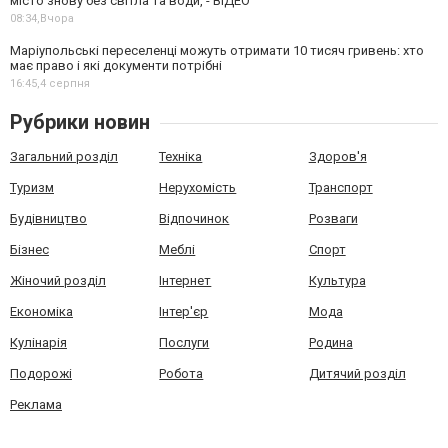
місто знову без світла та води, - ВІДЕО
08:34,
Вчора
Маріупольські переселенці можуть отримати 10 тисяч гривень: хто
має право і які документи потрібні
16:45,
4 серпня
Рубрики новин
Загальний розділ
Техніка
Здоров'я
Туризм
Нерухомість
Транспорт
Будівництво
Відпочинок
Розваги
Бізнес
Меблі
Спорт
Жіночий розділ
Інтернет
Культура
Економіка
Інтер'єр
Мода
Кулінарія
Послуги
Родина
Подорожі
Робота
Дитячий розділ
Реклама