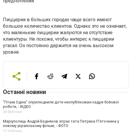
предпочтений.
Пиццерии в больших городах чаще всего имеют
большое количество клиентов. Однако это не означает,
что маленькие пиццерии жалуются на отсутствие
клиентуры. Не похоже, чтобы интерес к пиццерии
угасал. Он постоянно держится на очень высоком
уровне.
Останні новини
"Птахи Одіна" оприлюднили доти неопубліковані кадри бойової
роботи, - ВІДЕО
20:54,
Вчора
Маріуполець Андрій Бєдняков зіграє тата Петрика П’яточкина у
новому українському фільмі, - ФОТО
17:15,
Вчора