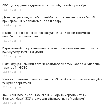
СБС підтвердили удари по чотирьох підстанціях у Маріуполі
19:31,
7 серпня
Дезертирував під час оборони Маріуполя і перейшов на бік РФ:
прикордоннику повідомили про підозру
14:44,
7 серпня
Волноваського священника засудили на 15 років тюрми за
пособництво окупантам
13:00,
7 серпня
Переселенці можуть не платити за частину комунальних послуг у
покинутому житлі: які умови
10:06,
7 серпня
П’ятьох українських підлітків евакуювали з тимчасово окупованої
території, - ФОТО
09:53,
7 серпня
У маріупольських школах триває набір учнів: як навчатимуться діти
та куди звертатися
09:35,
7 серпня
1626 день повномасштабної війни. Горить черговий WB у
Єкатеринбурзі. ЗСУ атакували військові цілі у Маріуполі
08:55,
7 серпня