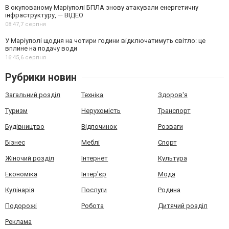
В окупованому Маріуполі БПЛА знову атакували енергетичну
інфраструктуру, — ВІДЕО
08:47,
7 серпня
У Маріуполі щодня на чотири години відключатимуть світло: це
вплине на подачу води
16:45,
6 серпня
Рубрики новин
Загальний розділ
Техніка
Здоров'я
Туризм
Нерухомість
Транспорт
Будівництво
Відпочинок
Розваги
Бізнес
Меблі
Спорт
Жіночий розділ
Інтернет
Культура
Економіка
Інтер'єр
Мода
Кулінарія
Послуги
Родина
Подорожі
Робота
Дитячий розділ
Реклама