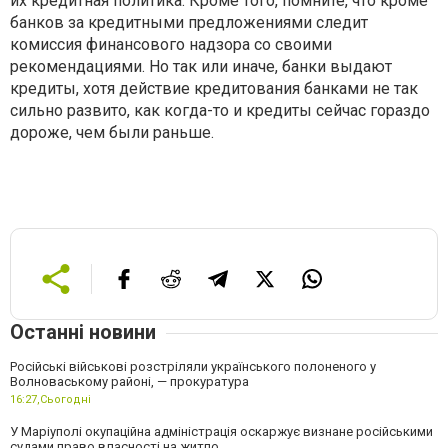
их кредитная политика. Кроме того, помните, что кроме
банков за кредитными предложениями следит
комиссия финансового надзора со своими
рекомендациями. Но так или иначе, банки выдают
кредиты, хотя действие кредитования банками не так
сильно развито, как когда-то и кредиты сейчас гораздо
дороже, чем были раньше.
Останні новини
Російські військові розстріляли українського полоненого у
Волноваському районі, — прокуратура
16:27,
Сьогодні
У Маріуполі окупаційна адміністрація оскаржує визнане російськими
судами право власності на житло