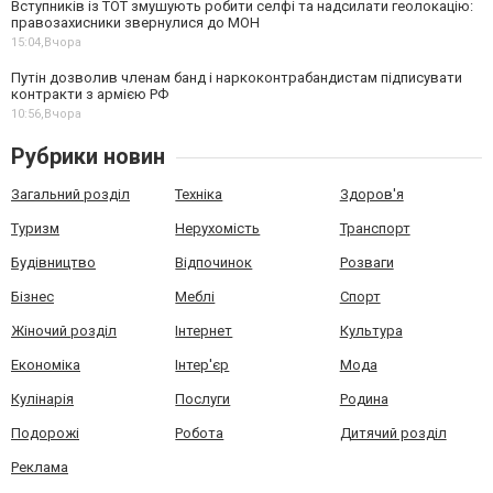
Вступників із ТОТ змушують робити селфі та надсилати геолокацію:
правозахисники звернулися до МОН
15:04,
Вчора
Путін дозволив членам банд і наркоконтрабандистам підписувати
контракти з армією РФ
10:56,
Вчора
Рубрики новин
Загальний розділ
Техніка
Здоров'я
Туризм
Нерухомість
Транспорт
Будівництво
Відпочинок
Розваги
Бізнес
Меблі
Спорт
Жіночий розділ
Інтернет
Культура
Економіка
Інтер'єр
Мода
Кулінарія
Послуги
Родина
Подорожі
Робота
Дитячий розділ
Реклама