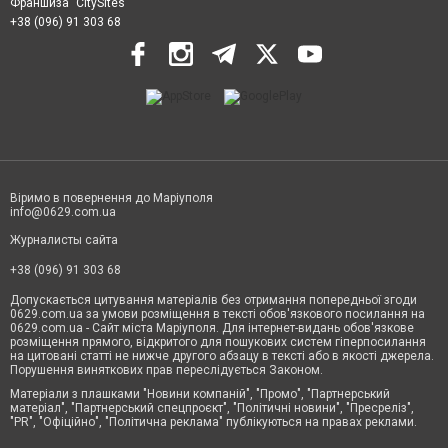
Франшиза "CitySites"
+38 (096) 91 303 68
Віримо в повернення до Маріуполя
info@0629.com.ua
Журналисты сайта
+38 (096) 91 303 68
Допускається цитування матеріалів без отримання попередньої згоди
0629.com.ua за умови розміщення в тексті обов'язкового посилання на
0629.com.ua - Сайт міста Маріуполя. Для інтернет-видань обов'язкове
розміщення прямого, відкритого для пошукових систем гіперпосилання
на цитовані статті не нижче другого абзацу в тексті або в якості джерела.
Порушення виняткових прав переслідується Законом.
Матеріали з плашками "Новини компаній", "Промо", "Партнерський
матеріал", "Партнерський спецпроєкт", "Політичні новини", "Пресреліз",
"PR", "Офіційно", "Політична реклама" публікуються на правах реклами.