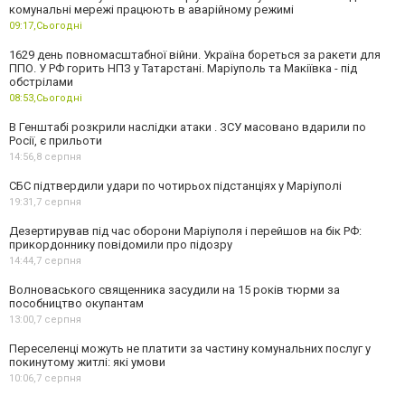
комунальні мережі працюють в аварійному режимі
09:17,
Сьогодні
1629 день повномасштабної війни. Україна бореться за ракети для
ППО. У РФ горить НПЗ у Татарстані. Маріуполь та Макіївка - під
обстрілами
08:53,
Сьогодні
В Генштабі розкрили наслідки атаки . ЗСУ масовано вдарили по
Росії, є прильоти
14:56,
8 серпня
СБС підтвердили удари по чотирьох підстанціях у Маріуполі
19:31,
7 серпня
Дезертирував під час оборони Маріуполя і перейшов на бік РФ:
прикордоннику повідомили про підозру
14:44,
7 серпня
Волноваського священника засудили на 15 років тюрми за
пособництво окупантам
13:00,
7 серпня
Переселенці можуть не платити за частину комунальних послуг у
покинутому житлі: які умови
10:06,
7 серпня