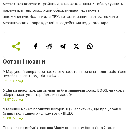
местах, как колена и тройники, а также клапаны. Чтобы улучшить
параметры теплоизоляции обворачивают их также в
алюминиевую фольгу или ПВХ, которые защищают материал от
механических повреждений и воздействия водяного пара.
Останні новини
У Маріуполі генератори продають просто з причепа: попит зріс після
перебоїв зі світлом, - ФОТОФАКТ
14:17,
Сьогодні
У Дніпрі внаслідок дій окупантів був знищений склад ВООЗ, на якому
зберігалися гуманітарні медичні засоби
13:57,
Сьогодні
У Макіївці майже повністю вигорів ТЦ «Галактика», що працював у
будівлі колишнього «Епіцентру», - ВІДЕО
10:08,
Сьогодні
Після нічних вибухів частина Маріуполя знову без світла й води: