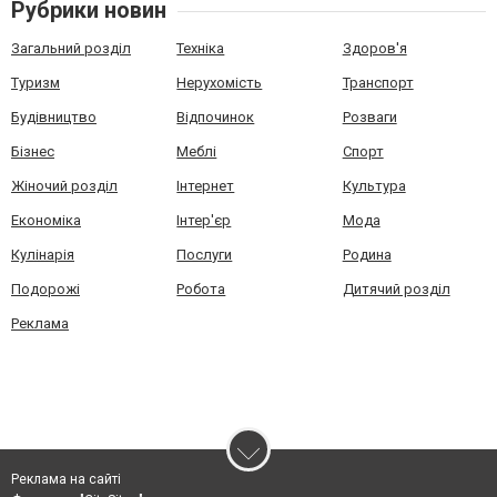
Рубрики новин
Загальний розділ
Техніка
Здоров'я
Туризм
Нерухомість
Транспорт
Будівництво
Відпочинок
Розваги
Бізнес
Меблі
Спорт
Жіночий розділ
Інтернет
Культура
Економіка
Інтер'єр
Мода
Кулінарія
Послуги
Родина
Подорожі
Робота
Дитячий розділ
Реклама
Реклама на сайті