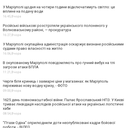
У Маріуполі щодня на чотири години відключатимуть світло: це
вплине на подачу води
16:45,
Вчора
Російські військові розстріляли українського полоненого у
Волноваському районі, — прокуратура
16:27,
Вчора
У Маріуполі окупаційна адміністрація оскаржує визнане російськими
судами право власності на житло
16:06,
Вчора
В окупованому Маріуполі повідомляють про гучний вибух на тлі
загрози атаки БПЛА
11:21,
Вчора
Черги біля криниць і захмарні ціни у магазинах: як Маріуполь
переживає нову водну кризу, - ФОТО
09:00,
Вчора
1625 день повномасштабної війни. Палає Ярославський НПЗ. У Києві
триває ліквідація наслідків російської атаки на українські логістичні
хаби
08:54,
Вчора
"Птахи Одіна" оприлюднили доти неопубліковані кадри бойової
роботи, - ВІДЕО