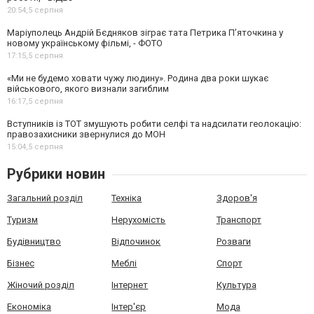
20:54,
5 серпня
Маріуполець Андрій Бєдняков зіграє тата Петрика П’яточкина у
новому українському фільмі, - ФОТО
17:15,
5 серпня
«Ми не будемо ховати чужу людину». Родина два роки шукає
військового, якого визнали загиблим
16:17,
5 серпня
Вступників із ТОТ змушують робити селфі та надсилати геолокацію:
правозахисники звернулися до МОН
15:04,
5 серпня
Рубрики новин
Загальний розділ
Техніка
Здоров'я
Туризм
Нерухомість
Транспорт
Будівництво
Відпочинок
Розваги
Бізнес
Меблі
Спорт
Жіночий розділ
Інтернет
Культура
Економіка
Інтер'єр
Мода