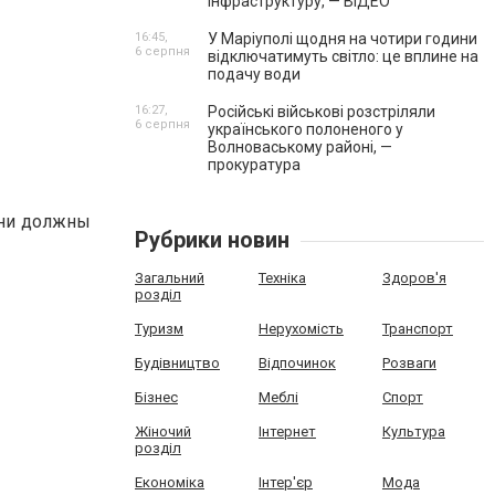
інфраструктуру, — ВІДЕО
16:45,
У Маріуполі щодня на чотири години
6 серпня
відключатимуть світло: це вплине на
подачу води
16:27,
Російські військові розстріляли
6 серпня
українського полоненого у
Волноваському районі, —
прокуратура
они должны
Рубрики новин
Загальний
Техніка
Здоров'я
розділ
Туризм
Нерухомість
Транспорт
Будівництво
Відпочинок
Розваги
Бізнес
Меблі
Спорт
Жіночий
Інтернет
Культура
розділ
Економіка
Інтер'єр
Мода