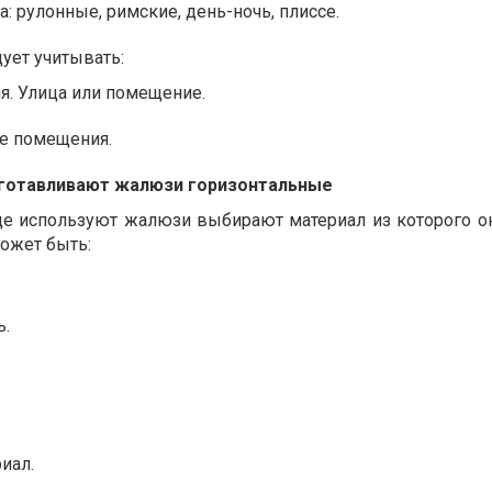
: рулонные, римские, день-ночь, плиссе.
ует учитывать:
я. Улица или помещение.
ие помещения.
зготавливают жалюзи горизонтальные
где используют жалюзи выбирают материал из которого 
ожет быть:
ь.
иал.