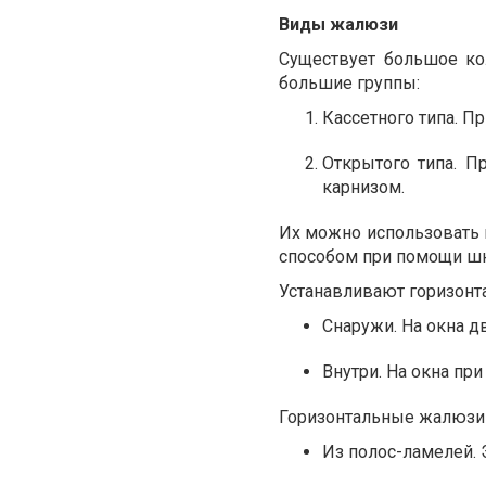
Виды жалюзи
Существует большое ко
большие группы:
Кассетного типа. П
Открытого типа. П
карнизом.
Их можно использовать к
способом при помощи шн
Устанавливают горизонт
Снаружи. На окна д
Внутри. На окна пр
Горизонтальные жалюзи
Из полос-ламелей. 