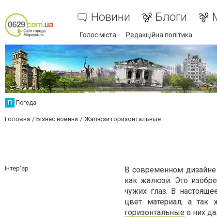
Новини
Блоги
Голос міста
Редакційна політика
П
Погода
Головна
Бізнес новини
Жалюзи горизонтальные
Інтер'єр
В современном дизайне
как жалюзи. Это изобр
чужих глаз. В настоящ
цвет материал, а так 
горизонтальные
о них да