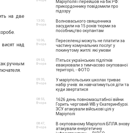
Вчора
Маріуполя і перейшов на бік РФ:
прикордоннику повідомили про
підозру
ить на две
13:00,
Волноваського священника
Вчора
засудили на 15 років тюрми за
пособництво окупантам
коробе.
10:06,
Переселенці можуть не платити за
 висят над
Вчора
частину комунальних послуг у
покинутому житлі: які умови
09:53,
П’ятьох українських підлітків
как ручным
Вчора
евакуювали з тимчасово окупованої
лючателя.
території, - ФОТО
09:35,
У маріупольських школах триває
Вчора
набір учнів: як навчатимуться діти та
куди звертатися
08:55,
1626 день повномасштабної війни.
Вчора
Горить черговий WB у Єкатеринбурзі.
ЗСУ атакували військові цілі у
Маріуполі
08:47,
В окупованому Маріуполі БПЛА знову
Вчора
атакували енергетичну