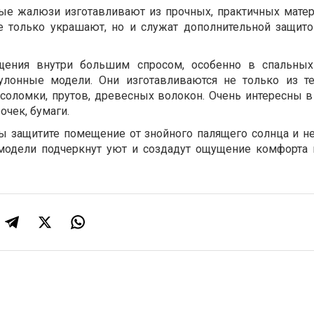
ые жалюзи изготавливают из прочных, практичных матер
е только украшают, но и служат дополнительной защито
ения внутри большим спросом, особенно в спальных 
улонные модели. Они изготавливаются не только из т
 соломки, прутов, древесных волокон. Очень интересны в
очек, бумаги.
вы защитите помещение от знойного палящего солнца и 
модели подчеркнут уют и создадут ощущение комфорта