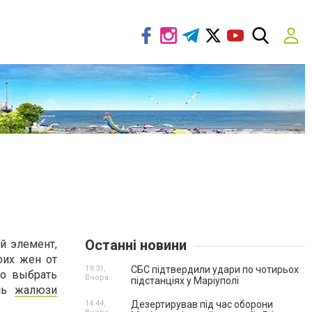
Останні новини
й элемент,
оих жен от
19:31,
СБС підтвердили удари по чотирьох
но выбрать
Вчора
підстанціях у Маріуполі
ись
жалюзи
14:44,
Дезертирував під час оборони