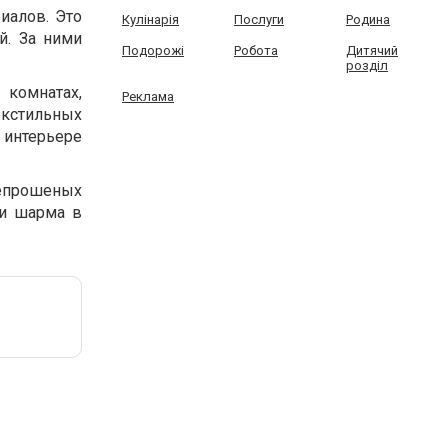
иалов. Это
Кулінарія
Послуги
Родина
й. За ними
Подорожі
Робота
Дитячий
розділ
комнатах,
Реклама
екстильных
 интерьере
непрошеных
 и шарма в