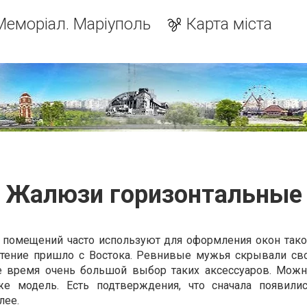
Меморіал. Маріуполь
Карта міста
Жалюзи горизонтальные
 помещений часто используют для оформления окон тако
етение пришло с Востока. Ревнивые мужья скрывали св
ее время очень большой выбор таких аксессуаров. Мож
же модель. Есть подтверждения, что сначала появил
лее.