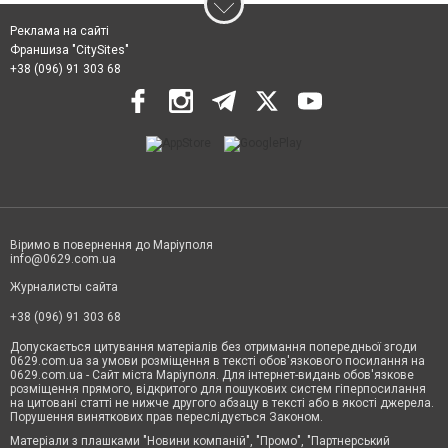
Реклама на сайті
Франшиза "CitySites"
+38 (096) 91 303 68
Віримо в повернення до Маріуполя
info@0629.com.ua
Журналисты сайта
+38 (096) 91 303 68
Допускається цитування матеріалів без отримання попередньої згоди
0629.com.ua за умови розміщення в тексті обов'язкового посилання на
0629.com.ua - Сайт міста Маріуполя. Для інтернет-видань обов'язкове
розміщення прямого, відкритого для пошукових систем гіперпосилання
на цитовані статті не нижче другого абзацу в тексті або в якості джерела.
Порушення виняткових прав переслідується Законом.
Матеріали з плашками "Новини компаній", "Промо", "Партнерський