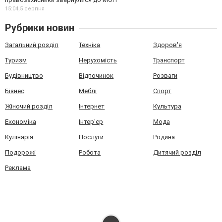
15:04,
5 серпня
Рубрики новин
Загальний розділ
Техніка
Здоров'я
Туризм
Нерухомість
Транспорт
Будівництво
Відпочинок
Розваги
Бізнес
Меблі
Спорт
Жіночий розділ
Інтернет
Культура
Економіка
Інтер'єр
Мода
Кулінарія
Послуги
Родина
Подорожі
Робота
Дитячий розділ
Реклама