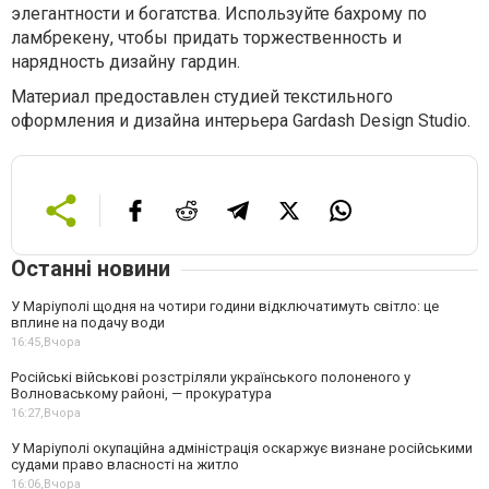
элегантности и богатства. Используйте бахрому по
ламбрекену, чтобы придать торжественность и
нарядность дизайну гардин.
Материал предоставлен студией текстильного
оформления и дизайна интерьера Gardash Design Studio.
Останні новини
У Маріуполі щодня на чотири години відключатимуть світло: це
вплине на подачу води
16:45,
Вчора
Російські військові розстріляли українського полоненого у
Волноваському районі, — прокуратура
16:27,
Вчора
У Маріуполі окупаційна адміністрація оскаржує визнане російськими
судами право власності на житло
16:06,
Вчора