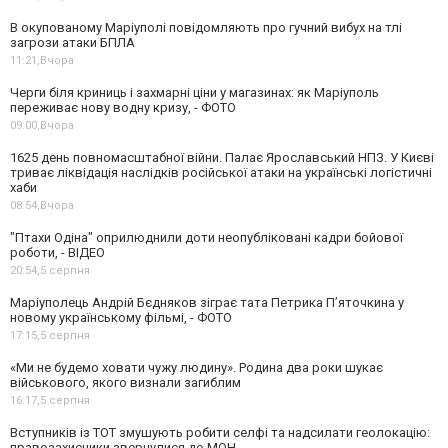
В окупованому Маріуполі повідомляють про гучний вибух на тлі
загрози атаки БПЛА
11:21,
Вчора
Черги біля криниць і захмарні ціни у магазинах: як Маріуполь
переживає нову водну кризу, - ФОТО
09:00,
Вчора
1625 день повномасштабної війни. Палає Ярославський НПЗ. У Києві
триває ліквідація наслідків російської атаки на українські логістичні
хаби
08:54,
Вчора
"Птахи Одіна" оприлюднили доти неопубліковані кадри бойової
роботи, - ВІДЕО
20:54,
5 серпня
Маріуполець Андрій Бєдняков зіграє тата Петрика П’яточкина у
новому українському фільмі, - ФОТО
17:15,
5 серпня
«Ми не будемо ховати чужу людину». Родина два роки шукає
військового, якого визнали загиблим
16:17,
5 серпня
Вступників із ТОТ змушують робити селфі та надсилати геолокацію:
правозахисники звернулися до МОН