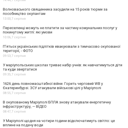
14:44,
7 серпня
Волноваського священника засудили на 15 років тюрми за
пособництво окупантам
13:00,
7 серпня
Переселенці можуть не платити за частину комунальних послуг у
покинутому житлі: які умови
10:06,
7 серпня
П’ятьох українських підлітків евакуювали з тимчасово окупованої
території, - ФОТО
09:53,
7 серпня
У маріупольських школах триває набір учнів: як навчатимуться діти
та куди звертатися
09:35,
7 серпня
1626 день повномасштабної війни. Горить черговий WB у
Єкатеринбурзі. ЗСУ атакували військові цілі у Маріуполі
08:55,
7 серпня
В окупованому Маріуполі БПЛА знову атакували енергетичну
інфраструктуру, — ВІДЕО
08:47,
7 серпня
У Маріуполі щодня на чотири години відключатимуть світло: це
вплине на подачу води