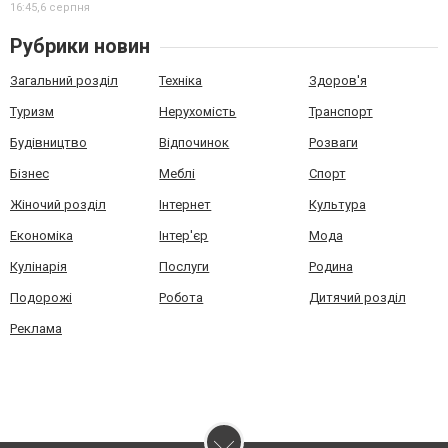
16:45,
6 серпня
Рубрики новин
Загальний розділ
Техніка
Здоров'я
Туризм
Нерухомість
Транспорт
Будівництво
Відпочинок
Розваги
Бізнес
Меблі
Спорт
Жіночий розділ
Інтернет
Культура
Економіка
Інтер'єр
Мода
Кулінарія
Послуги
Родина
Подорожі
Робота
Дитячий розділ
Реклама