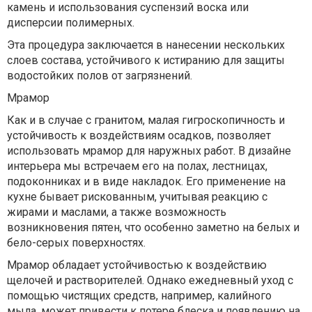
камень и использования суспензий воска или
дисперсии полимерных.
Эта процедура заключается в нанесении нескольких
слоев состава, устойчивого к истиранию для защиты
водостойких полов от загрязнений.
Мрамор
Как и в случае с гранитом, малая гигроскопичность и
устойчивость к воздействиям осадков, позволяет
использовать мрамор для наружных работ. В дизайне
интерьера мы встречаем его на полах, лестницах,
подоконниках и в виде накладок. Его применение на
кухне бывает рискованным, учитывая реакцию с
жирами и маслами, а также возможность
возникновения пятен, что особенно заметно на белых и
бело-серых поверхностях.
Мрамор обладает устойчивостью к воздействию
щелочей и растворителей. Однако ежедневный уход с
помощью чистящих средств, например, калийного
мыла, может привести к потере блеска и появлению на