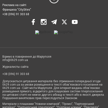
Реклама на сайті
Франшиза "CitySites"
+38 (096) 91 303 68
Віримо в повернення до Маріуполя
info@0629.com.ua
Журналисты сайта
+38 (096) 91 303 68
Допускається цитування матеріалів без отримання попередньої згоди
0629.com.ua за умови розміщення в тексті обов'язкового посилання на
0629.com.ua - Сайт міста Маріуполя. Для інтернет-видань обов'язкове
розміщення прямого, відкритого для пошукових систем гіперпосилання
на цитовані статті не нижче другого абзацу в тексті або в якості джерела.
Порушення виняткових прав переслідується Законом.
Матеріали з плашками "Новини компаній", "Промо", "Партнерський
матеріал", "Партнерський спецпроєкт", "Політичні новини", "Пресреліз",