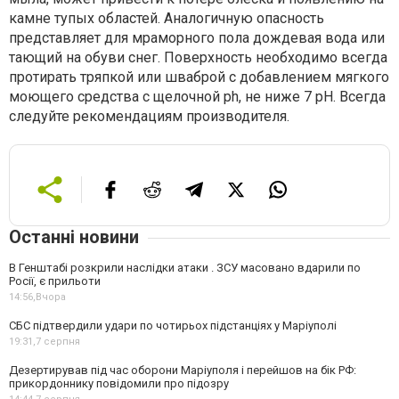
камне тупых областей. Аналогичную опасность
представляет для мраморного пола дождевая вода или
тающий на обуви снег. Поверхность необходимо всегда
протирать тряпкой или шваброй с добавлением мягкого
моющего средства с щелочной ph, не ниже 7 pH. Всегда
следуйте рекомендациям производителя.
Останні новини
В Генштабі розкрили наслідки атаки . ЗСУ масовано вдарили по
Росії, є прильоти
14:56,
Вчора
СБС підтвердили удари по чотирьох підстанціях у Маріуполі
19:31,
7 серпня
Дезертирував під час оборони Маріуполя і перейшов на бік РФ:
прикордоннику повідомили про підозру