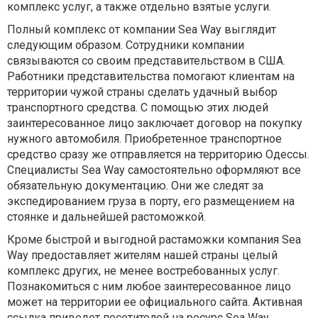
комплекс услуг, а также отдельно взятые услуги.
Полный комплекс от компании Sea Way выглядит
следующим образом. Сотрудники компании
связываются со своим представительством в США.
Работники представительства помогают клиентам на
территории чужой страны сделать удачный выбор
транспортного средства. С помощью этих людей
заинтересованное лицо заключает договор на покупку
нужного автомобиля. Приобретенное транспортное
средство сразу же отправляется на территорию Одессы.
Специалисты Sea Way самостоятельно оформляют все
обязательную документацию. Они же следят за
экспедированием груза в порту, его размещением на
стоянке и дальнейшей растоможкой.
Кроме быстрой и выгодной растаможки компания Sea
Way предоставляет жителям нашей страны целый
комплекс других, не менее востребованных услуг.
Познакомиться с ним любое заинтересованное лицо
может на территории ее официального сайта. Активная
ссылка приведет посетителей на ресурс Sea Way.