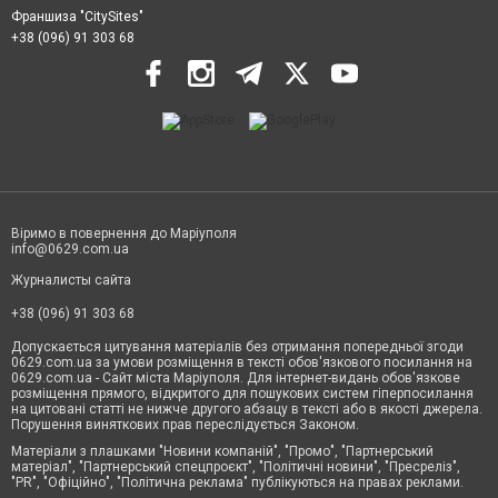
Франшиза "CitySites"
+38 (096) 91 303 68
Віримо в повернення до Маріуполя
info@0629.com.ua
Журналисты сайта
+38 (096) 91 303 68
Допускається цитування матеріалів без отримання попередньої згоди
0629.com.ua за умови розміщення в тексті обов'язкового посилання на
0629.com.ua - Сайт міста Маріуполя. Для інтернет-видань обов'язкове
розміщення прямого, відкритого для пошукових систем гіперпосилання
на цитовані статті не нижче другого абзацу в тексті або в якості джерела.
Порушення виняткових прав переслідується Законом.
Матеріали з плашками "Новини компаній", "Промо", "Партнерський
матеріал", "Партнерський спецпроєкт", "Політичні новини", "Пресреліз",
"PR", "Офіційно", "Політична реклама" публікуються на правах реклами.