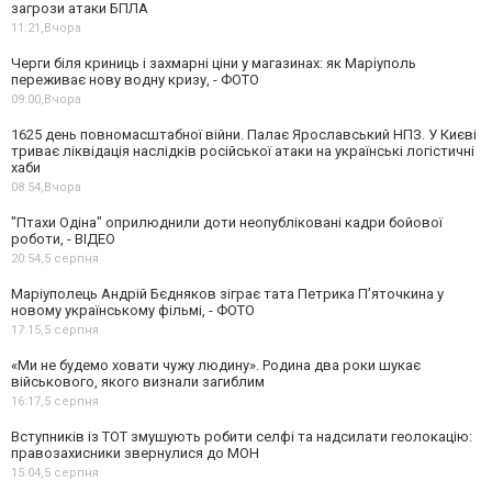
загрози атаки БПЛА
11:21,
Вчора
Черги біля криниць і захмарні ціни у магазинах: як Маріуполь
переживає нову водну кризу, - ФОТО
09:00,
Вчора
1625 день повномасштабної війни. Палає Ярославський НПЗ. У Києві
триває ліквідація наслідків російської атаки на українські логістичні
хаби
08:54,
Вчора
"Птахи Одіна" оприлюднили доти неопубліковані кадри бойової
роботи, - ВІДЕО
20:54,
5 серпня
Маріуполець Андрій Бєдняков зіграє тата Петрика П’яточкина у
новому українському фільмі, - ФОТО
17:15,
5 серпня
«Ми не будемо ховати чужу людину». Родина два роки шукає
військового, якого визнали загиблим
16:17,
5 серпня
Вступників із ТОТ змушують робити селфі та надсилати геолокацію:
правозахисники звернулися до МОН
15:04,
5 серпня