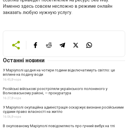
Именно здесь совсем несложно в режиме онлайн
заказать любую нужную услугу.
Останні новини
У Маріуполі щодня на чотири години відключатимуть світло: це
вплине на подачу води
16:45,
Вчора
Російські військові розстріляли українського полоненого у
Волноваському районі, — прокуратура
16:27,
Вчора
У Маріуполі окупаційна адміністрація оскаржує визнане російськими
судами право власності на житло
16:06,
Вчора
В окупованому Маріуполі повідомляють про гучний вибух на тлі