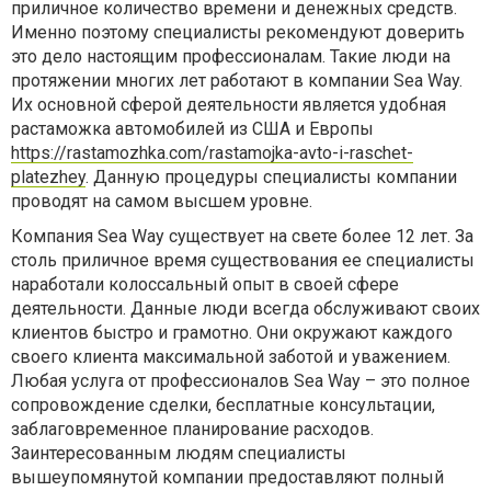
приличное количество времени и денежных средств.
Именно поэтому специалисты рекомендуют доверить
это дело настоящим профессионалам. Такие люди на
протяжении многих лет работают в компании Sea Way.
Их основной сферой деятельности является удобная
растаможка автомобилей из США и Европы
https://rastamozhka.com/rastamojka-avto-i-raschet-
platezhey
. Данную процедуры специалисты компании
проводят на самом высшем уровне.
Компания Sea Way существует на свете более 12 лет. За
столь приличное время существования ее специалисты
наработали колоссальный опыт в своей сфере
деятельности. Данные люди всегда обслуживают своих
клиентов быстро и грамотно. Они окружают каждого
своего клиента максимальной заботой и уважением.
Любая услуга от профессионалов Sea Way – это полное
сопровождение сделки, бесплатные консультации,
заблаговременное планирование расходов.
Заинтересованным людям специалисты
вышеупомянутой компании предоставляют полный