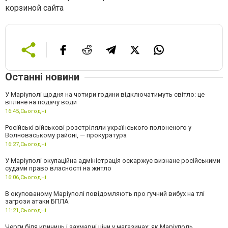
корзиной сайта
Останні новини
У Маріуполі щодня на чотири години відключатимуть світло: це
вплине на подачу води
16:45,
Сьогодні
Російські військові розстріляли українського полоненого у
Волноваському районі, — прокуратура
16:27,
Сьогодні
У Маріуполі окупаційна адміністрація оскаржує визнане російськими
судами право власності на житло
16:06,
Сьогодні
В окупованому Маріуполі повідомляють про гучний вибух на тлі
загрози атаки БПЛА
11:21,
Сьогодні
Черги біля криниць і захмарні ціни у магазинах: як Маріуполь