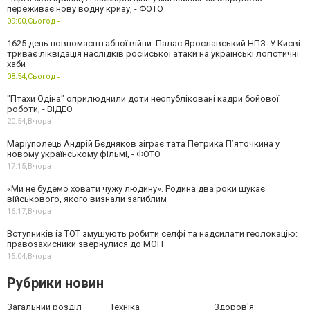
переживає нову водну кризу, - ФОТО
09:00,
Сьогодні
1625 день повномасштабної війни. Палає Ярославський НПЗ. У Києві
триває ліквідація наслідків російської атаки на українські логістичні
хаби
08:54,
Сьогодні
"Птахи Одіна" оприлюднили доти неопубліковані кадри бойової
роботи, - ВІДЕО
20:54,
Вчора
Маріуполець Андрій Бєдняков зіграє тата Петрика П’яточкина у
новому українському фільмі, - ФОТО
17:15,
Вчора
«Ми не будемо ховати чужу людину». Родина два роки шукає
військового, якого визнали загиблим
16:17,
Вчора
Вступників із ТОТ змушують робити селфі та надсилати геолокацію:
правозахисники звернулися до МОН
15:04,
Вчора
Рубрики новин
Загальний розділ
Техніка
Здоров'я