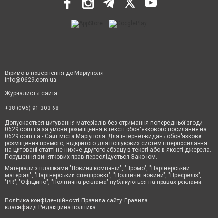
Віримо в повернення до Маріуполя
info@0629.com.ua
Журналисты сайта
+38 (096) 91 303 68
Допускається цитування матеріалів без отримання попередньої згоди
0629.com.ua за умови розміщення в тексті обов'язкового посилання на
0629.com.ua - Сайт міста Маріуполя. Для інтернет-видань обов'язкове
розміщення прямого, відкритого для пошукових систем гіперпосилання
на цитовані статті не нижче другого абзацу в тексті або в якості джерела.
Порушення виняткових прав переслідується Законом.
Матеріали з плашками "Новини компаній", "Промо", "Партнерський
матеріал", "Партнерський спецпроєкт", "Політичні новини", "Пресреліз",
"PR", "Офіційно", "Політична реклама" публікуються на правах реклами.
Політика конфіденційності
Правила сайту
Правила
класифайд
Редакційна політика