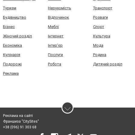
Туризм
Нерухомість
Транспорт
Будівництво
Відпочинок
Розваги
Бізнес
Меблі
Спорт
Жіночий розділ
Інтернет
Культура
Економіка
Інтер'єр
Мода
Кулінарія
Послуги
Родина
Подорожі
Робота
Дитячий розділ
Реклама
Реклама на сайті
Франшиза "CitySites"
+38 (096) 91 303 68