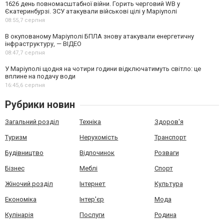
1626 день повномасштабної війни. Горить черговий WB у
Єкатеринбурзі. ЗСУ атакували військові цілі у Маріуполі
08:55,
7 серпня
В окупованому Маріуполі БПЛА знову атакували енергетичну
інфраструктуру, — ВІДЕО
08:47,
7 серпня
У Маріуполі щодня на чотири години відключатимуть світло: це
вплине на подачу води
16:45,
6 серпня
Рубрики новин
Загальний розділ
Техніка
Здоров'я
Туризм
Нерухомість
Транспорт
Будівництво
Відпочинок
Розваги
Бізнес
Меблі
Спорт
Жіночий розділ
Інтернет
Культура
Економіка
Інтер'єр
Мода
Кулінарія
Послуги
Родина