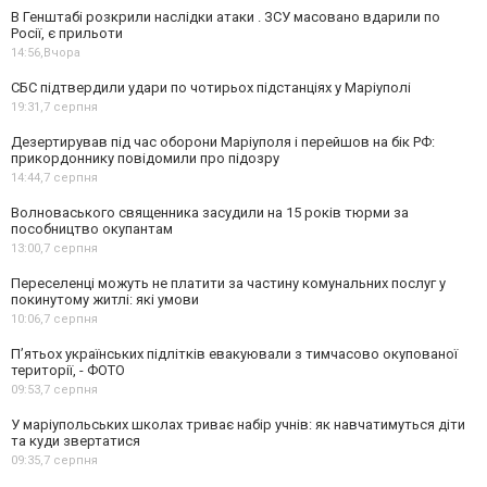
В Генштабі розкрили наслідки атаки . ЗСУ масовано вдарили по
Росії, є прильоти
14:56,
Вчора
СБС підтвердили удари по чотирьох підстанціях у Маріуполі
19:31,
7 серпня
Дезертирував під час оборони Маріуполя і перейшов на бік РФ:
прикордоннику повідомили про підозру
14:44,
7 серпня
Волноваського священника засудили на 15 років тюрми за
пособництво окупантам
13:00,
7 серпня
Переселенці можуть не платити за частину комунальних послуг у
покинутому житлі: які умови
10:06,
7 серпня
П’ятьох українських підлітків евакуювали з тимчасово окупованої
території, - ФОТО
09:53,
7 серпня
У маріупольських школах триває набір учнів: як навчатимуться діти
та куди звертатися
09:35,
7 серпня