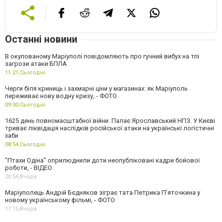
Останні новини
В окупованому Маріуполі повідомляють про гучний вибух на тлі
загрози атаки БПЛА
11:21,
Сьогодні
Черги біля криниць і захмарні ціни у магазинах: як Маріуполь
переживає нову водну кризу, - ФОТО
09:00,
Сьогодні
1625 день повномасштабної війни. Палає Ярославський НПЗ. У Києві
триває ліквідація наслідків російської атаки на українські логістичні
хаби
08:54,
Сьогодні
"Птахи Одіна" оприлюднили доти неопубліковані кадри бойової
роботи, - ВІДЕО
20:54,
Вчора
Маріуполець Андрій Бєдняков зіграє тата Петрика П’яточкина у
новому українському фільмі, - ФОТО
17:15,
Вчора