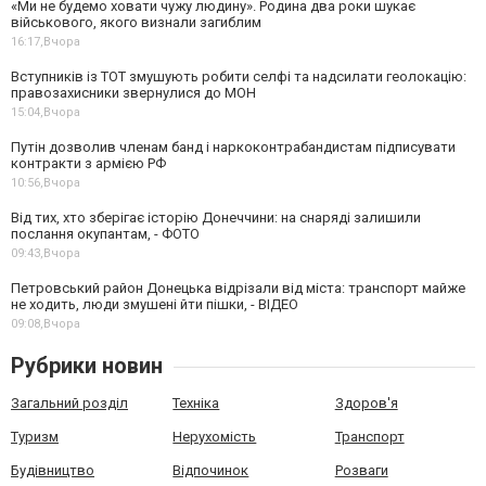
«Ми не будемо ховати чужу людину». Родина два роки шукає
військового, якого визнали загиблим
16:17,
Вчора
Вступників із ТОТ змушують робити селфі та надсилати геолокацію:
правозахисники звернулися до МОН
15:04,
Вчора
Путін дозволив членам банд і наркоконтрабандистам підписувати
контракти з армією РФ
10:56,
Вчора
Від тих, хто зберігає історію Донеччини: на снаряді залишили
послання окупантам, - ФОТО
09:43,
Вчора
Петровський район Донецька відрізали від міста: транспорт майже
не ходить, люди змушені йти пішки, - ВІДЕО
09:08,
Вчора
Рубрики новин
Загальний розділ
Техніка
Здоров'я
Туризм
Нерухомість
Транспорт
Будівництво
Відпочинок
Розваги