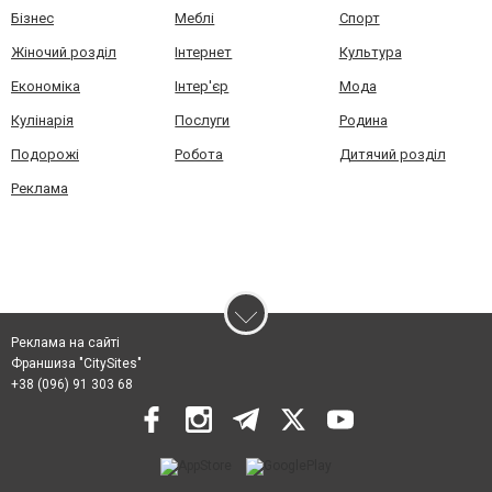
Бізнес
Меблі
Спорт
Жіночий розділ
Інтернет
Культура
Економіка
Інтер'єр
Мода
Кулінарія
Послуги
Родина
Подорожі
Робота
Дитячий розділ
Реклама
Реклама на сайті
Франшиза "CitySites"
+38 (096) 91 303 68