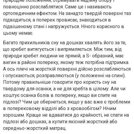
природне положення, отримувати надійну опору і
повноцінно розслаблятися. Саме це і називають
ортопедичним ефектом. На занадто твердій поверхні таз
підводиться, а поперек провисає, знаходиться в
підвішеному стані і напружується. Нічого корисного в
цьому немає.
Багато прихильників сну на дошках хвалять його за те,
що хребет витягується і випрямляється. Між тим, від
природи хребет людини не прямій, а S- образний, має
вигин в районі попереку, якому теж потрібна підтримка.
А ось плечі на жорсткій поверхні дійсно розслабляються
і опускаються, розправляються (у положенні на спині).
Потому правильніше говорити про користь сну на
твердому для осанки, а не для хребта в цілому. Але чи
коштує осанка болів в попереку, якщо ви спите на
підлозі? Чим це обернеться, якщо у вас вже є проблеми
в поперековому відділі або з кровообігом? Нічим
хорошим. Краще не вдаватися до крайності, не спати на
підлозі або дошках, а купити якісний жорсткий або
середньо-жорсткий матрац.