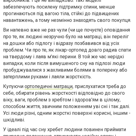
виробників. І це не випадково. Такі моделі
забезпечують посилену підтримку спини, менше
прогинаються під вагою тіла, стійкі до підвищених
навантажень, а тому незмінно знаходять свого покупця.
Ви напевно вже не раз чули (чи ще почуєте) оповідання
про те, як людині незручно було на матраці, він переліг
на дошки або підлогу і відразу позбавився від усіх
проблем. Чи про те, як лікар-ортопед довго радив спати
на твердому і лаяв м'які перини. В той же час нерідкі
випадки, коли після вимушеного сну на підлозі люди
пробуджувалися з жахливими болями в попереку або
затерплими руками і лаяли жорсткість.
Купуючи
ортопедичні матраци
, прислухатися треба до
себе, обирати рівень жорсткості відповідно до свого
віку, ваги, проблем з хребтом і здоров'ям в цілому,
способом життя, звичним положенням уві сні і так далі.
Усі люди різні, одним жорсткі поверхні корисні, іншим -
шкідливі.
У ідеалі під час сну хребет людини повинен приймати