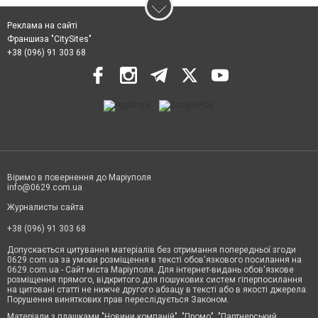
Реклама на сайті
Франшиза "CitySites"
+38 (096) 91 303 68
Віримо в повернення до Маріуполя
info@0629.com.ua
Журналисты сайта
+38 (096) 91 303 68
Допускається цитування матеріалів без отримання попередньої згоди
0629.com.ua за умови розміщення в тексті обов'язкового посилання на
0629.com.ua - Сайт міста Маріуполя. Для інтернет-видань обов'язкове
розміщення прямого, відкритого для пошукових систем гіперпосилання
на цитовані статті не нижче другого абзацу в тексті або в якості джерела.
Порушення виняткових прав переслідується Законом.
Матеріали з плашками "Новини компаній", "Промо", "Партнерський