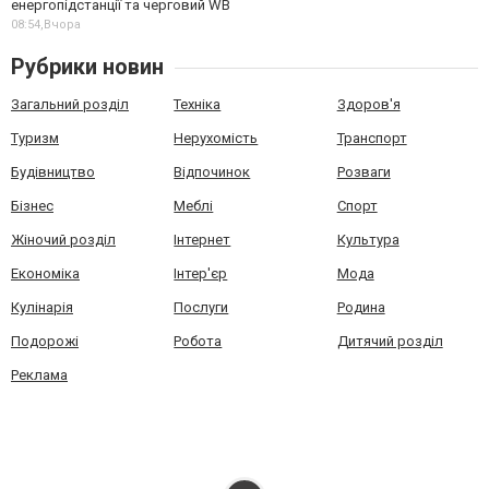
енергопідстанції та черговий WB
08:54,
Вчора
Рубрики новин
Загальний розділ
Техніка
Здоров'я
Туризм
Нерухомість
Транспорт
Будівництво
Відпочинок
Розваги
Бізнес
Меблі
Спорт
Жіночий розділ
Інтернет
Культура
Економіка
Інтер'єр
Мода
Кулінарія
Послуги
Родина
Подорожі
Робота
Дитячий розділ
Реклама