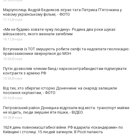
20:54,
Вчора
Маріуполець Андрій Бєдняков зіграє тата Петрика П’яточкина у
новому українському фільмі, - ФОТО
17:15,
Вчора
«Ми не будемо ховати чужу людину». Родина два роки шукає
військового, якого визнали загиблим
16:17,
Вчора
Вступників із ТОТ змушують робити селфі та надсилати геолокацію:
правозахисники звернулися до МОН
15:04,
Вчора
Путін дозволив членам банд і наркоконтрабандистам підписувати
контракти з армією РФ
10:56,
Вчора
Від тих, хто зберігає історію Донеччини: на снаряді залишили
послання окупантам, - ФОТО
09:43,
Вчора
Петровський район Донецька відрізали від міста: транспорт майже
не ходить, люди змушені йти пішки, - ВІДЕО
09:08,
Вчора
1624 день повномасштабної війни. РФ вдарила «Іскандерами» по
Київщині і столиці. 15 людей загинули. В Росії палають