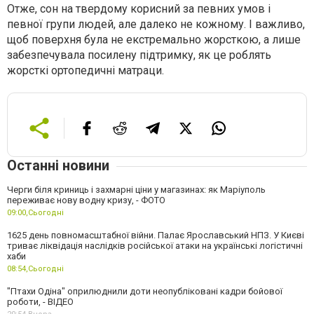
Отже, сон на твердому корисний за певних умов і
певної групи людей, але далеко не кожному. І важливо,
щоб поверхня була не екстремально жорсткою, а лише
забезпечувала посилену підтримку, як це роблять
жорсткі ортопедичні матраци.
Останні новини
Черги біля криниць і захмарні ціни у магазинах: як Маріуполь
переживає нову водну кризу, - ФОТО
09:00,
Сьогодні
1625 день повномасштабної війни. Палає Ярославський НПЗ. У Києві
триває ліквідація наслідків російської атаки на українські логістичні
хаби
08:54,
Сьогодні
"Птахи Одіна" оприлюднили доти неопубліковані кадри бойової
роботи, - ВІДЕО