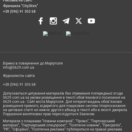
Реклама на сайті
Франшиза "CitySites"
+38 (096) 91 303 68
Віримо в повернення до Маріуполя
info@0629.com.ua
Журналисты сайта
+38 (096) 91 303 68
Допускається цитування матеріалів без отримання попередньої згоди
0629.com.ua за умови розміщення в тексті обов'язкового посилання на
0629.com.ua - Сайт міста Маріуполя. Для інтернет-видань обов'язкове
розміщення прямого, відкритого для пошукових систем гіперпосилання
на цитовані статті не нижче другого абзацу в тексті або в якості джерела.
Порушення виняткових прав переслідується Законом.
Матеріали з плашками "Новини компаній", "Промо", "Партнерський
матеріал", "Партнерський спецпроєкт", "Політичні новини", "Пресреліз",
"PR", "Офіційно", "Політична реклама" публікуються на правах реклами.