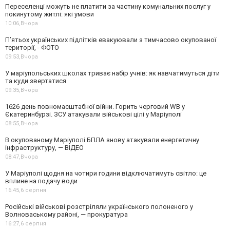
Переселенці можуть не платити за частину комунальних послуг у
покинутому житлі: які умови
10:06,
Вчора
П’ятьох українських підлітків евакуювали з тимчасово окупованої
території, - ФОТО
09:53,
Вчора
У маріупольських школах триває набір учнів: як навчатимуться діти
та куди звертатися
09:35,
Вчора
1626 день повномасштабної війни. Горить черговий WB у
Єкатеринбурзі. ЗСУ атакували військові цілі у Маріуполі
08:55,
Вчора
В окупованому Маріуполі БПЛА знову атакували енергетичну
інфраструктуру, — ВІДЕО
08:47,
Вчора
У Маріуполі щодня на чотири години відключатимуть світло: це
вплине на подачу води
16:45,
6 серпня
Російські військові розстріляли українського полоненого у
Волноваському районі, — прокуратура
16:27,
6 серпня