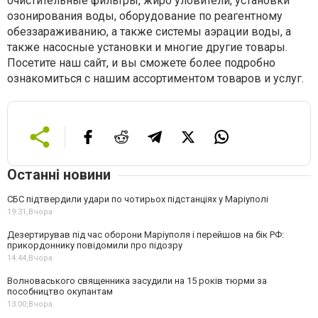
очистительные фильтры, жиро уловители, установки
озонирования воды, оборудование по реагентному
обеззараживанию, а также системы аэрации воды, а
также насосные установки и многие другие товары.
Посетите наш сайт, и вы сможете более подробно
ознакомиться с нашим ассортиментом товаров и услуг.
Останні новини
СБС підтвердили удари по чотирьох підстанціях у Маріуполі
19:31,
Вчора
Дезертирував під час оборони Маріуполя і перейшов на бік РФ:
прикордоннику повідомили про підозру
14:44,
Вчора
Волноваського священника засудили на 15 років тюрми за
пособництво окупантам
13:00,
Вчора